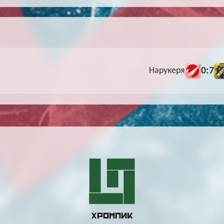
0:7
Нарукеря