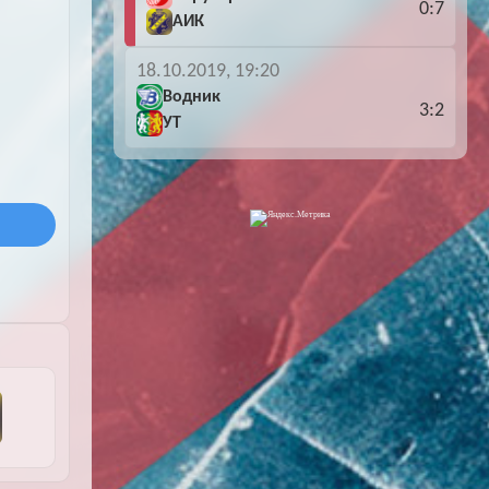
0:7
АИК
18.10.2019, 19:20
Водник
3:2
УТ