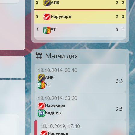
2
АИК
3
3
Буч: блог болельщика
Футбол — ЛЧ
3
Нарукеря
3
2
Hound: блог болельщика
Хоккей — КХЛ
4
УТ
3
1
Ragnar: блог болельщика
Матчи дня
18.10.2019, 00:10
АИК
3:3
УТ
18.10.2019, 03:30
Нарукеря
2:5
Водник
18.10.2019, 17:40
Нарукеря