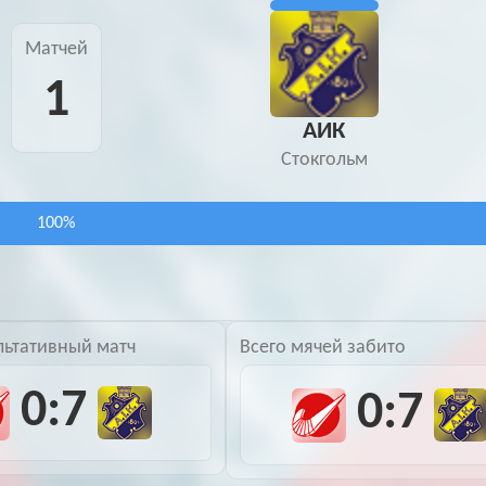
Матчей
1
АИК
Стокгольм
100%
льтативный матч
Всего мячей забито
0:7
0:7