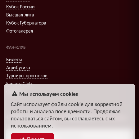
Кубок России
Высшая лига
Кубок Губернатора
Фотогалерея
ФАН-КЛУБ
Билеты
Атрибутика
Турниры прогнозов
Fantasy Club
Опросы
Мы используем cookies
Сайт использует файлы cookie для корректной
работы и анализа посещаемости. Продолжая
© 2009–2026
,
Александр
DiosEspectro
Литвиненко
пользоваться сайтом, вы соглашаетесь с их
использованием.
Поддержка:
группа ДЗЧРХ
Блог
Политика