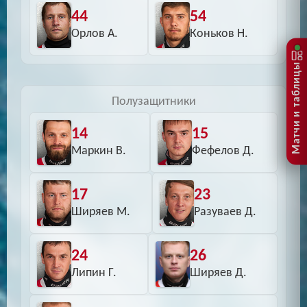
44
54
Орлов А.
Коньков Н.
Матчи и таблицы
Полузащитники
14
15
Маркин В.
Фефелов Д.
17
23
Ширяев М.
Разуваев Д.
24
26
Липин Г.
Ширяев Д.