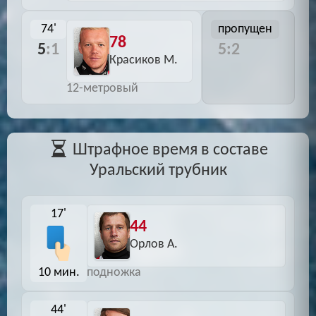
74'
пропущен
78
5
:1
5:2
Красиков М.
12-метровый
Штрафное время в составе
Уральский трубник
17'
44
Орлов А.
10 мин.
подножка
44'