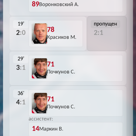
89
Воронковский А.
19'
пропущен
78
2
:0
2:1
Красиков М.
29'
71
3
:1
Почкунов С.
36'
71
4
:1
Почкунов С.
ассистент:
14
Маркин В.