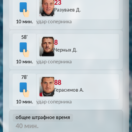
23
Разуваев Д.
10 мин.
удар соперника
58'
8
Черных Д.
10 мин.
удар соперника
78'
88
Герасимов А.
10 мин.
удар соперника
общее штрафное время
40 мин.