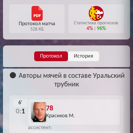
Статистика прогнозов
Протокол матча
4%
:
96%
528 КБ
Протокол
История
Авторы мячей в составе Уральский
трубник
6'
78
0:
1
Красиков М.
ассистент: