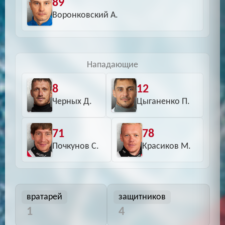
89
Воронковский А.
Нападающие
8
12
Черных Д.
Цыганенко П.
71
78
Почкунов С.
Красиков М.
вратарей
защитников
1
4