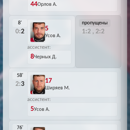
44
Орлов А.
8'
пропущены
5
0:
2
1:2 , 2:2
Усов А.
ассистент:
8
Черных Д.
58'
17
2:
3
Ширяев М.
ассистент:
5
Усов А.
76'