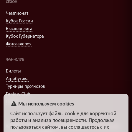
СЕЗОН
Чемпионат
Кубок России
Высшая лига
Кубок Губернатора
Фотогалерея
ФАН-КЛУБ
Билеты
Атрибутика
Турниры прогнозов
Fantasy Club
Опросы
Мы используем cookies
Сайт использует файлы cookie для корректной
работы и анализа посещаемости. Продолжая
© 2009–2026
,
Александр
DiosEspectro
Литвиненко
пользоваться сайтом, вы соглашаетесь с их