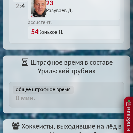
23
2:
4
Разуваев Д.
ассистент:
54
Коньков Н.
Штрафное время в составе
Уральский трубник
общее штрафное время
0 мин.
Матчи и таблицы
Хоккеисты, выходившие на лёд в