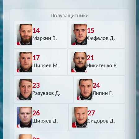
Полузащитники
14
15
Маркин В.
Фефелов Д.
17
21
Ширяев М.
Никитенко Р.
23
24
Разуваев Д.
Липин Г.
26
27
Ширяев Д.
Сидоров Д.