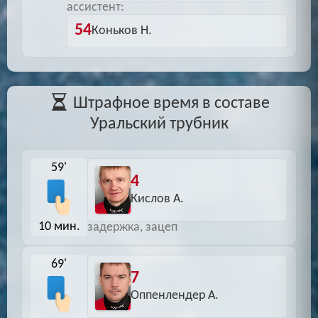
ассистент:
54
Коньков Н.
Штрафное время в составе
Уральский трубник
59'
4
Кислов А.
10 мин.
задержка, зацеп
69'
7
Оппенлендер А.