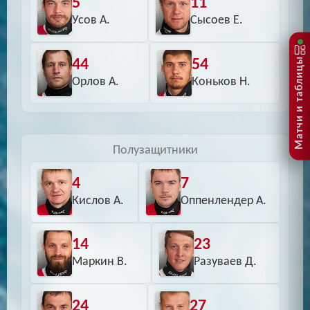
5
11
Усов А.
Сысоев Е.
Матчи и таблицы
44
54
Орлов А.
Коньков Н.
Полузащитники
4
7
Кислов А.
Оппенлендер А.
14
23
Маркин В.
Разуваев Д.
24
27