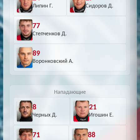
Липин Г.
Сидоров Д.
77
Степченков Д.
89
Воронковский А.
Нападающие
8
21
Черных Д.
Игошин Е.
71
88