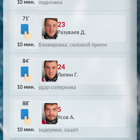
10 мин.
подножка
71'
23
Разуваев Д.
10 мин.
блокировка, силовой прием
84'
24
Липин Г.
10 мин.
удар соперника
88'
5
Усов А.
10 мин.
задержка, зацеп