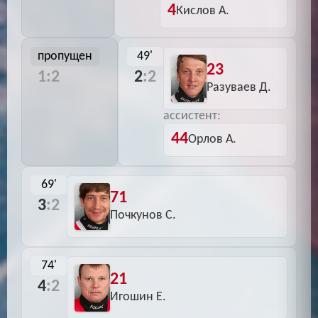
4
Кислов А.
пропущен
49'
23
1:2
2
:2
Разуваев Д.
ассистент:
44
Орлов А.
69'
71
3
:2
Почкунов С.
74'
21
4
:2
Игошин Е.