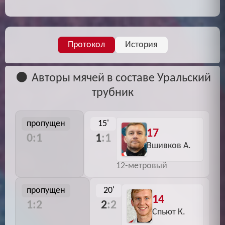
Протокол
История
Авторы мячей в составе Уральский
трубник
пропущен
15'
17
0:1
1
:1
Вшивков А.
12-метровый
пропущен
20'
14
1:2
2
:2
Спьют К.