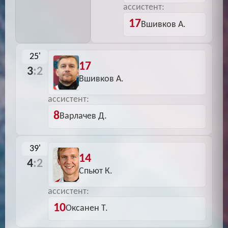
ассистент:
17
Вшивков А.
25'
17
3
:2
Вшивков А.
ассистент:
8
Варлачев Д.
39'
14
4
:2
Спьют К.
ассистент:
10
Оксанен Т.