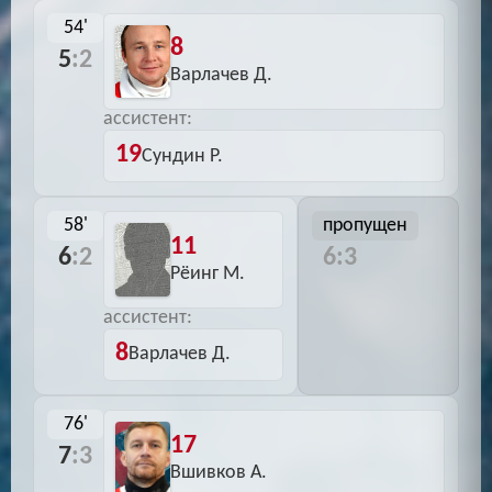
54'
8
5
:2
Варлачев Д.
ассистент:
19
Сундин Р.
58'
пропущен
11
6
:2
6:3
Рёинг М.
ассистент:
8
Варлачев Д.
76'
17
7
:3
Вшивков А.