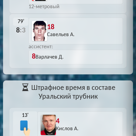
12-метровый
79'
18
8
:3
Савельев А.
ассистент:
8
Варлачев Д.
Штрафное время в составе
Уральский трубник
13'
4
Кислов А.