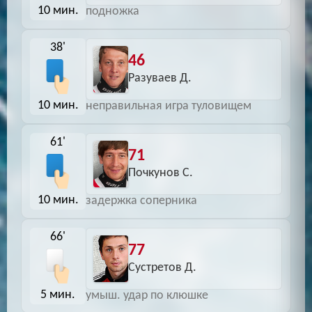
10 мин.
подножка
38'
46
Разуваев Д.
10 мин.
неправильная игра туловищем
61'
71
Почкунов С.
10 мин.
задержка соперника
66'
77
Сустретов Д.
5 мин.
умыш. удар по клюшке