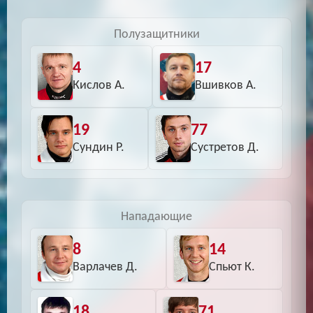
Полузащитники
4
17
Кислов А.
Вшивков А.
19
77
Сундин Р.
Сустретов Д.
Нападающие
8
14
Варлачев Д.
Спьют К.
18
71