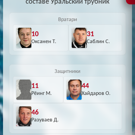
составе Уральский трубник
Вратари
10
31
Оксанен Т.
Саблин С.
Защитники
11
44
Рёинг М.
Хайдаров О.
46
Разуваев Д.