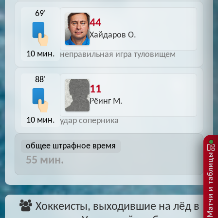
69'
44
Хайдаров О.
10 мин.
неправильная игра туловищем
88'
11
Рёинг М.
10 мин.
удар соперника
общее штрафное время
Матчи и таблицы
55 мин.
Хоккеисты, выходившие на лёд в