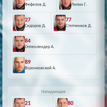
Фефелов Д.
Липин Г.
27
77
Сидоров Д.
Степченков Д.
84
Оппенлендер А.
89
Воронковский А.
Нападающие
21
80