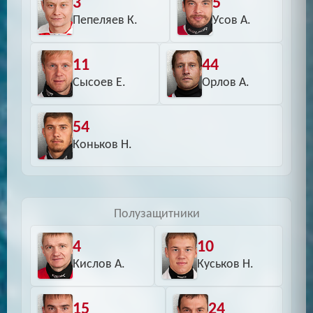
3
5
Пепеляев К.
Усов А.
11
44
Сысоев Е.
Орлов А.
54
Коньков Н.
Полузащитники
4
10
Кислов А.
Куськов Н.
15
24