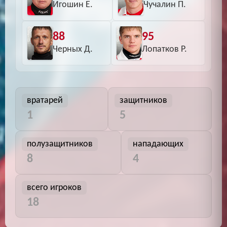
Игошин Е.
Чучалин П.
88
95
Черных Д.
Лопатков Р.
вратарей
защитников
1
5
полузащитников
нападающих
8
4
всего игроков
18