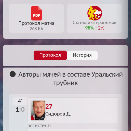
Статистика прогнозов
Протокол матча
98%
:
2%
268 КБ
Протокол
История
Авторы мячей в составе Уральский
трубник
4'
27
1
:0
Сидоров Д.
ассистент: