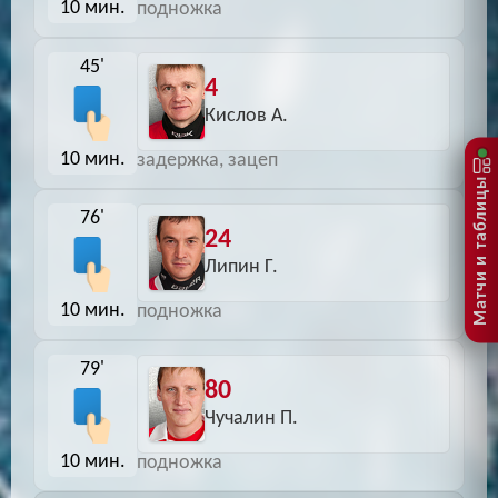
10 мин.
подножка
45'
4
Кислов А.
10 мин.
задержка, зацеп
Матчи и таблицы
76'
24
Липин Г.
10 мин.
подножка
79'
80
Чучалин П.
10 мин.
подножка