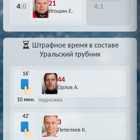
21
4
:0
4:1
Игошин Е.
Штрафное время в составе
Уральский трубник
16'
44
Орлов А.
10 мин.
подножка
42'
3
Пепеляев К.