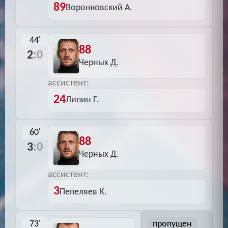
89
Воронковский А.
44'
88
2
:0
Черных Д.
ассистент:
24
Липин Г.
60'
88
3
:0
Черных Д.
ассистент:
3
Пепеляев К.
73'
пропущен