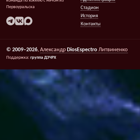
команда по хоккею с мячом из
Первоуральска
Стадион
История
Контакты
© 2009–2026
,
Александр
DiosEspectro
Литвиненко
Поддержка:
группа ДЗЧРХ