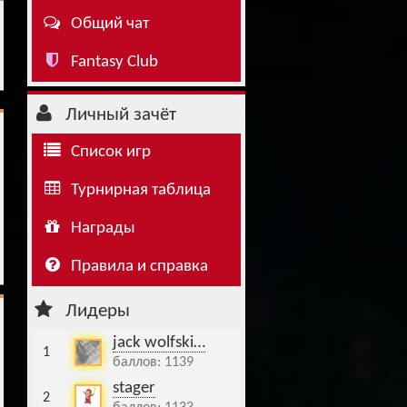
Общий чат
Буч: блог болельщика
Футбол — ЛЧ
Fantasy Club
Hound: блог болельщика
Хоккей — КХЛ
Ragnar: блог болельщика
Личный зачёт
Список игр
Турнирная таблица
Награды
Правила и справка
Лидеры
jack wolfski…
1
баллов: 1139
stager
2