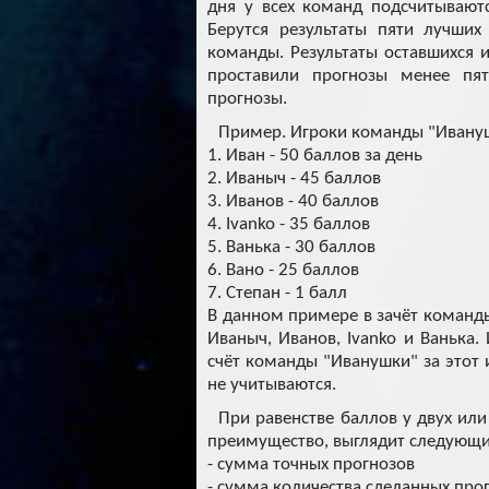
дня у всех команд подсчитывают
Берутся результаты пяти лучших
команды. Результаты оставшихся 
проставили прогнозы менее пят
прогнозы.
Пример. Игроки команды "Ивануш
1. Иван - 50 баллов за день
2. Иваныч - 45 баллов
3. Иванов - 40 баллов
4. Ivanko - 35 баллов
5. Ванька - 30 баллов
6. Вано - 25 баллов
7. Степан - 1 балл
В данном примере в зачёт команды 
Иваныч, Иванов, Ivanko и Ванька
счёт команды "Иванушки" за этот и
не учитываются.
При равенстве баллов у двух ил
преимущество, выглядит следующ
- сумма точных прогнозов
- сумма количества сделанных прог