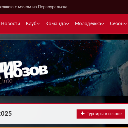
хоккею с мячом из Первоуральска
Новости
Клуб
Команда
Молодёжка
Сезон
В
С
К
Межсезонье
Межсезонье
В
Суперлига
Высшая лига
Telegram
Telegram
2025
К
Турниры в сезоне
Кубок России
Кубок Губернатора
ВКонтакте
ВКонтакте