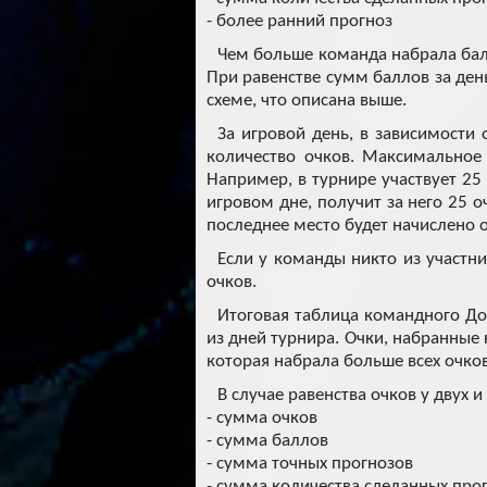
- более ранний прогноз
Чем больше команда набрала балл
При равенстве сумм баллов за ден
схеме, что описана выше.
За игровой день, в зависимости
количество очков. Максимальное
Например, в турнире участвует 25
игровом дне, получит за него 25 о
последнее место будет начислено 
Если у команды никто из участни
очков.
Итоговая таблица командного До
из дней турнира. Очки, набранные
которая набрала больше всех очков
В случае равенства очков у двух 
- сумма очков
- сумма баллов
- сумма точных прогнозов
- сумма количества сделанных прог