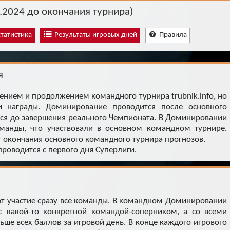
Архив
Архив
Max
Max
2024 до окончания турнира)
татистика
Результаты игровых дней
Правила
я
ением и продолжением командного турнира trubnik.info, но
и награды. Доминирование проводится после основного
ся до завершения реального Чемпионата. В Доминировании
манды, что участвовали в основном командном турнире.
 окончания основного командного турнира прогнозов.
роводится с первого дня Суперлиги.
т участие сразу все команды. В командном Доминировании
с какой-то конкретной командой-соперником, а со всеми
ьше всех баллов за игровой день. В конце каждого игрового