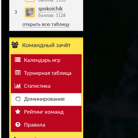
баллов: 1133
spokoichik
3
баллов: 1128
открыть всю таблицу
Командный зачёт
Календарь игр
Турнирная таблица
Статистика
Доминирование
Рейтинг команд
Правила