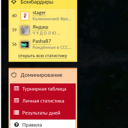
Бомбардиры
stager
60
Калининский Фро…
Яндаш
59
Ч У Д О Л Ю …
Pasha87
56
Рождённые в ССС…
открыть всю статистику
Доминирование
Турнирная таблица
Личная статистика
Результаты дней
Правила