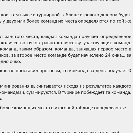
ов, тем выше в турнирной таблице игрового дня она будет.
ь у двух или более команд их места определяются по той же
 от занятого места, каждая команда получает определённое
 количество очков равно количеству участвующих команд.
 команд, таким образом, команда, занявшая первое место в
чков, за второе место команде будет начислено 24 очка... за
одно очко.
ков не проставил прогнозы, то команда за день получает 0
минирования высчитывается исходя из результатов каждого
 командами, суммируются. В турнире побеждает та команда,
.
и более команд их места в итоговой таблице определяются:
нозов (у кого количество прогнозов меньше, тот выше)