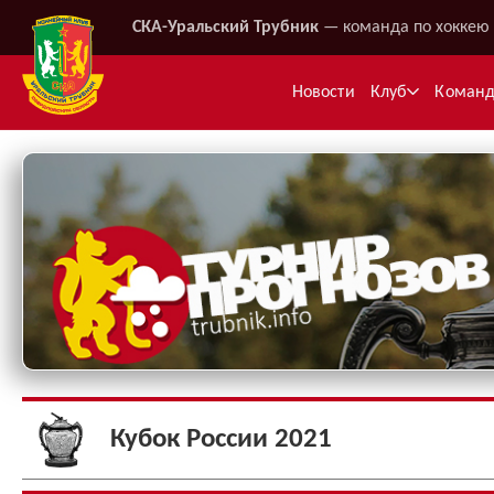
СКА-Уральский Трубник
— команда по хоккею 
Новости
Клуб
Коман
Ме
Кубок России 2021