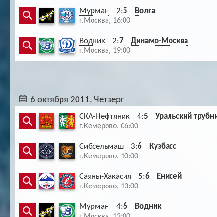
Мурман
2:
5
Волга
г.Москва, 16:00
Водник
2:
7
Динамо-Москва
г.Москва, 19:00
6 октября 2011, Четверг
СКА-Нефтяник
4:
5
Уральский трубн
г.Кемерово, 06:00
Сибсельмаш
3:
6
Кузбасс
г.Кемерово, 10:00
Саяны-Хакасия
5:
6
Енисей
г.Кемерово, 13:00
Мурман
4:
6
Водник
г.Москва, 13:00