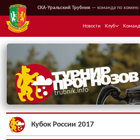
СКА-Уральский Трубник
— команда по хоккею 
Новости
Клуб
Коман
Ме
Кубок России 2017