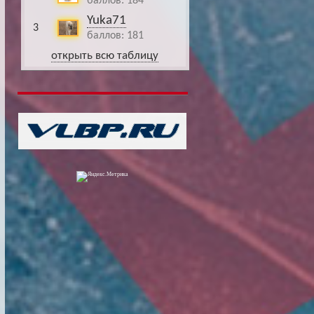
баллов: 184
Yuka71
3
баллов: 181
открыть всю таблицу