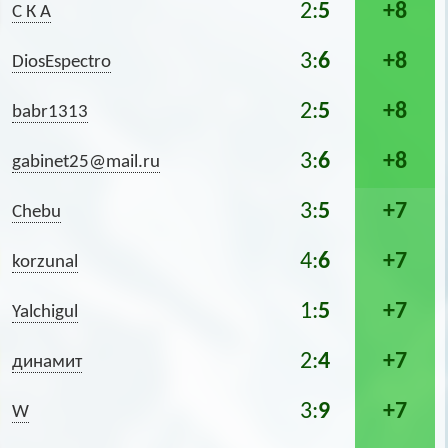
2:
5
+8
С К А
3:
6
+8
DiosEspectro
2:
5
+8
babr1313
3:
6
+8
gabinet25@mail.ru
3:
5
+7
Chebu
4:
6
+7
korzunal
1:
5
+7
Yalchigul
2:
4
+7
динамит
3:
9
+7
W