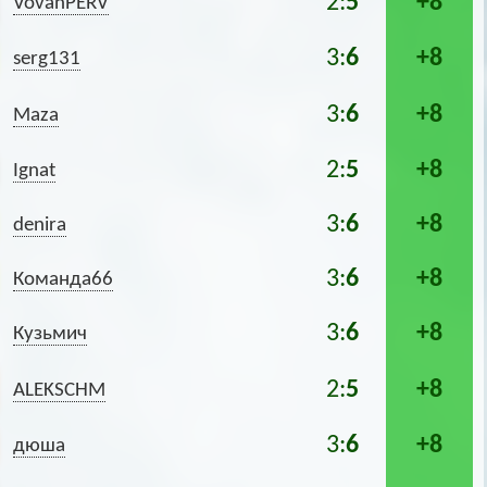
2:
5
+8
VovanPERV
3:
6
+8
serg131
3:
6
+8
Maza
2:
5
+8
Ignat
3:
6
+8
denira
3:
6
+8
Команда66
3:
6
+8
Кузьмич
2:
5
+8
ALEKSCHM
3:
6
+8
дюша