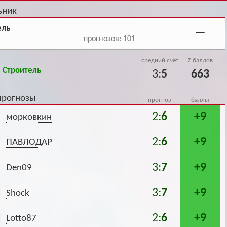
Архив
Архив
Max
Max
ьник
ель
—
прогнозов: 101
средний счёт
Σ баллов
 Строитель
3:
5
663
прогнозы
прогноз
баллы
2:
6
+9
морковкин
2:
6
+9
ПАВЛОДАР
3:
7
+9
Den09
3:
7
+9
Shock
2:
6
+9
Lotto87