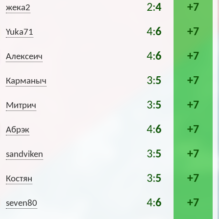
2:
4
+7
жека2
4:
6
+7
Yuka71
4:
6
+7
Алексеич
3:
5
+7
Карманыч
3:
5
+7
Митрич
4:
6
+7
Абрэк
3:
5
+7
sandviken
3:
5
+7
Костян
4:
6
+7
seven80