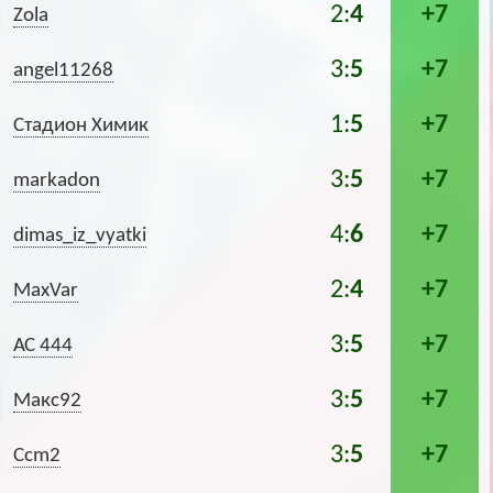
2:
4
+7
Zola
3:
5
+7
angel11268
1:
5
+7
Стадион Химик
3:
5
+7
markadon
4:
6
+7
dimas_iz_vyatki
2:
4
+7
MaxVar
3:
5
+7
АС 444
3:
5
+7
Макс92
3:
5
+7
Ccm2