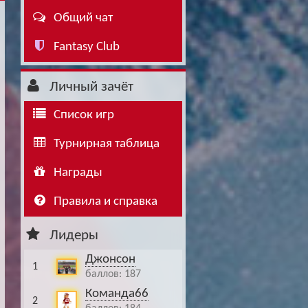
Общий чат
Буч: блог болельщика
Футбол — ЛЧ
Fantasy Club
Hound: блог болельщика
Хоккей — КХЛ
Ragnar: блог болельщика
Личный зачёт
Список игр
Турнирная таблица
Награды
Правила и справка
Лидеры
Джонсон
1
баллов: 187
Команда66
2