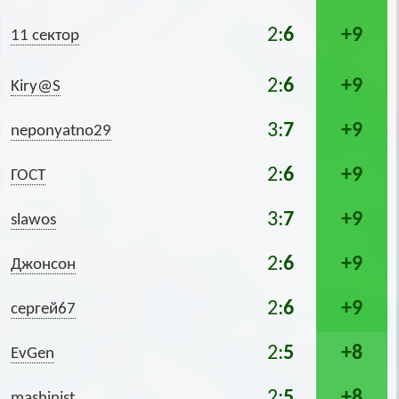
2:
6
+9
11 сектор
2:
6
+9
Kiry@S
3:
7
+9
neponyatno29
2:
6
+9
ГОСТ
3:
7
+9
slawos
2:
6
+9
Джонсон
2:
6
+9
сергей67
2:
5
+8
EvGen
2:
5
+8
mashinist