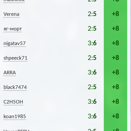
2:
5
+8
Verena
2:
5
+8
яг-морт
3:
6
+8
nigatav57
2:
5
+8
shpeeck71
3:
6
+8
ARRA
2:
5
+8
black7474
3:
6
+8
C2H5OH
3:
6
+8
koan1985