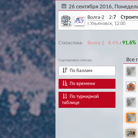
26 сентября 2016, Понедел
Волга-2
2:
7
Строит
г.Ульяновск, 12:00
Волга-2 8.4%
91.6%
Статистика:
/
Все 
Сортировка списка:
По баллам
По времени
По турнирной
таблице