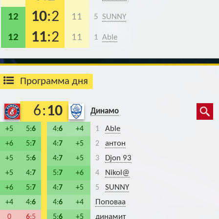
10
:2
12
11
5
SUNNY
11
:2
12
11
1
Able
Программа дня
6
:
10
Динамо
Able
+5
5:
6
4:
6
+4
1
антон
+6
5:
7
4:
7
+5
2
Djon 93
+5
5:
6
4:
7
+5
3
Nikol@
+5
4:
7
5:
7
+6
4
SUNNY
+6
5:
7
4:
7
+5
5
Поповаа
+4
4:
6
4:
6
+4
динамит
0
6
:5
5:
6
+5