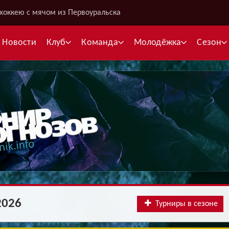
хоккею с мячом из Первоуральска
Новости
Клуб
Команда
Молодёжка
Сезон
В
С
К
Межсезонье
Межсезонье
В
Суперлига
Высшая лига
Telegram
Telegram
2026
К
Турниры в сезоне
Кубок России
Кубок Губернатора
ВКонтакте
ВКонтакте