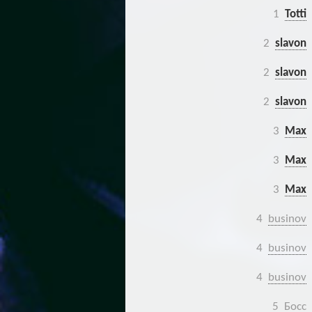
1
Totti
2
slavon
2
slavon
2
slavon
3
Max
3
Max
3
Max
4
businov
4
businov
4
businov
5
Босс