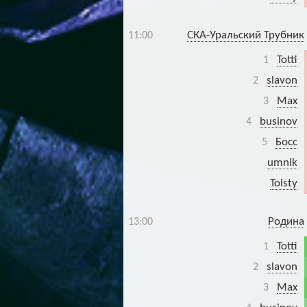
СКА-Уральский Трубник
11:00
Totti
1
slavon
2
Max
3
businov
4
Босс
5
umnik
Tolsty
Родина
13:00
Totti
1
slavon
2
Max
3