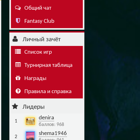
Общий чат
Буч: блог болельщика
Футбол — ЛЧ
Fantasy Club
Hound: блог болельщика
Хоккей — КХЛ
Ragnar: блог болельщика
Личный зачёт
Список игр
Турнирная таблица
Награды
Правила и справка
Лидеры
denira
1
баллов: 968
shema1946
2