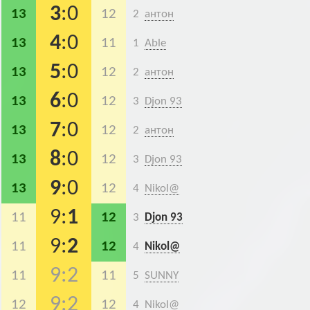
3
:0
13
12
2
антон
4
:0
13
11
1
Able
5
:0
13
12
2
антон
6
:0
13
12
3
Djon 93
7
:0
13
12
2
антон
8
:0
13
12
3
Djon 93
9
:0
13
12
4
Nikol@
9:
1
11
12
3
Djon 93
9:
2
11
12
4
Nikol@
9:2
11
11
5
SUNNY
9:2
12
12
4
Nikol@