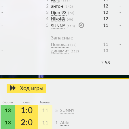
Able
(121)
-
2
12
-
антон
(142)
-
3
12
-
Djon 93
(73)
-
4
12
-
Nikol@
(46)
-
5
11
-
SUNNY
(110)
Запасные
-
11
-
Поповаа
(77)
-
13
-
динамит
(112)
Σ
58
Ход игры
баллы
счёт
баллы
1
:0
13
11
5
SUNNY
2
:0
13
11
1
Able