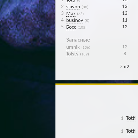
Totti
(8)
2
13
slavon
(30)
3
13
Max
(36)
4
11
businov
(5)
5
12
Босс
(105)
Запасные
12
umnik
(136)
8
Tolsty
(189)
Σ
62
1
Totti
1
Totti