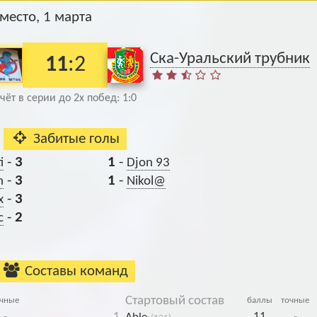
Архив
Архив
Max
Max
 место, 1 марта
Ска-Уральский трубник
11
:2
чёт в серии до 2х побед: 1:0
Забитые голы
-
3
1
-
i
Djon 93
-
3
1
-
n
Nikol@
-
3
x
-
2
с
Составы команд
Стартовый состав
очные
баллы
точные
-
1
11
-