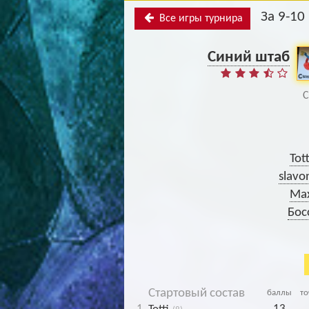
За 9-10
Все игры турнира
Синий штаб
С
Tott
slavo
Ma
Бос
Стартовый состав
баллы
т
1
13