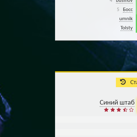
businov
4
Босс
5
umnik
Tolsty
Ста
Синий штаб