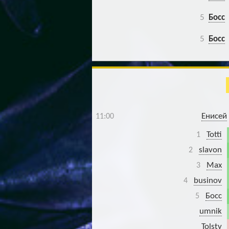
5
Босс
5
Босс
Енисей
11:00
Totti
1
slavon
2
Max
3
businov
4
Босс
5
umnik
Tolsty