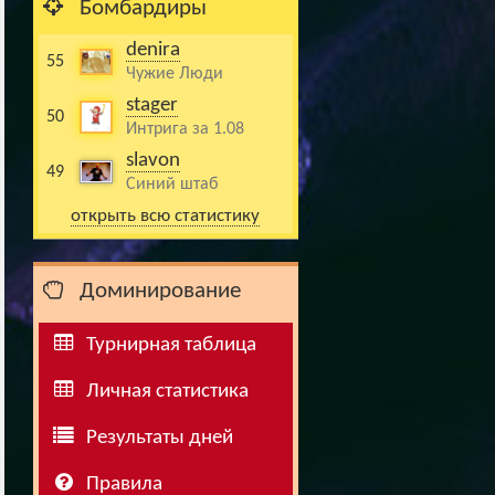
Бомбардиры
denira
55
Чужие Люди
stager
50
Интрига за 1.08
slavon
49
Синий штаб
открыть всю статистику
Доминирование
Турнирная таблица
Личная статистика
Результаты дней
Правила