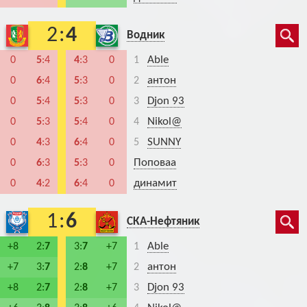
2
:
4
Водник
Able
0
5
:4
4
:3
0
1
антон
0
6
:4
5
:3
0
2
Djon 93
0
5
:4
5
:3
0
3
Nikol@
0
5
:3
5
:4
0
4
SUNNY
0
4
:3
6
:4
0
5
Поповаа
0
6
:3
5
:3
0
динамит
0
4
:2
6
:4
0
1
:
6
СКА-Нефтяник
Able
+8
2:
7
3:
7
+7
1
антон
+7
3:
7
2:
8
+7
2
Djon 93
+8
2:
7
2:
8
+7
3