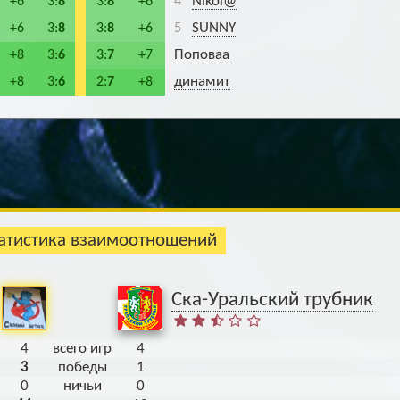
Nikol@
+6
3:
8
3:
8
+6
4
SUNNY
+6
3:
8
3:
8
+6
5
Поповаа
+8
3:
6
3:
7
+7
динамит
+8
3:
6
2:
7
+8
тистика взаимоотношений
Ска-Уральский трубник
4
всего игр
4
3
победы
1
0
ничьи
0