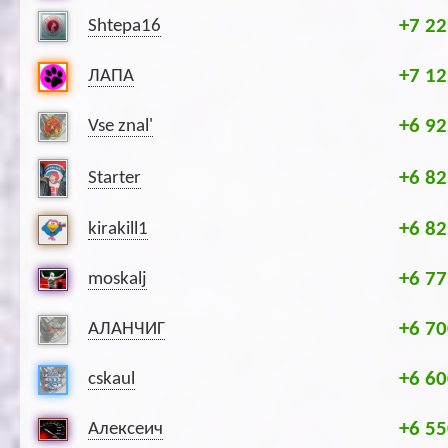
+7 22
Shtepa16
+7 12
ЛАПА
+6 92
Vse znal'
+6 82
Starter
+6 82
kirakill1
+6 77
moskalj
+6 70
АЛАНЧИГ
+6 60
cskaul
+6 55
Алексеич