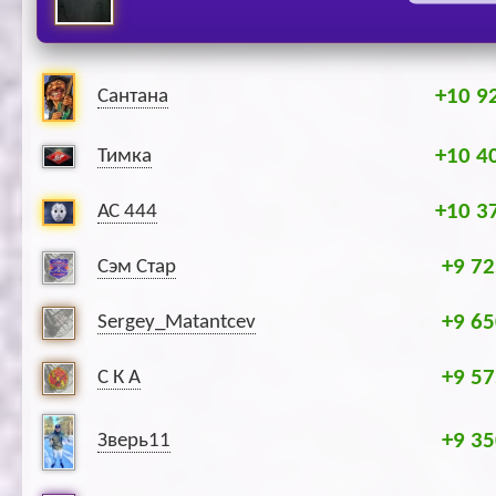
+10 9
Сантана
+10 4
Тимка
+10 3
АС 444
+9 72
Сэм Стар
+9 65
Sergey_Matantcev
+9 57
С К А
+9 35
Зверь11