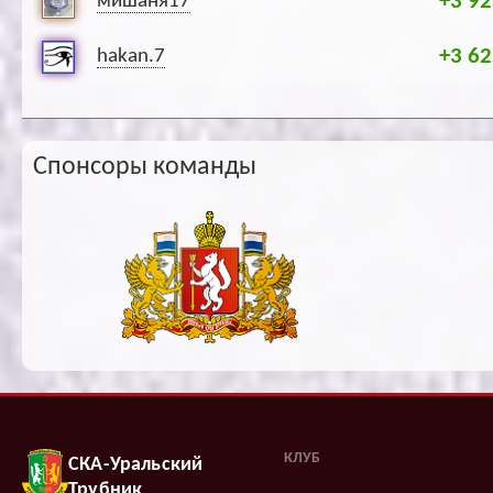
+3 92
мишаня17
+3 62
hakan.7
Спонсоры команды
КЛУБ
СКА-Уральский
Трубник