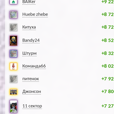
+9 22
BAIKer
+8 72
Huebe zhebe
+8 72
Китуха
+8 52
Bandy24
+8 32
Штурм
+8 02
Команда66
+7 92
питенок
+7 80
Джонсон
+7 27
11 сектор