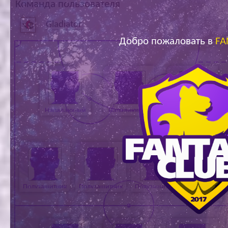
Команда пользователя
Ар
Gladiator
Добро пожаловать в
FA
Нападающий
Нападающий
Нападающий
Полузащитник
Полузащитник
Полузащитник
Полузащитн