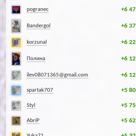
+6 47
pogranec
+6 37
Bandergol
+6 22
korzunal
+6 12
Полина
+6 12
ilev08071365@gmail.com
+5 80
spartak707
+5 75
Styl
+5 62
AbriP
+5 32
Yuka71