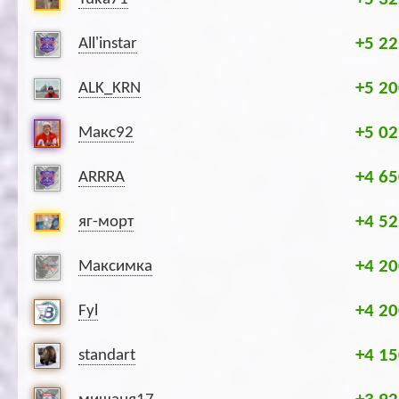
+5 22
All'instar
+5 20
ALK_KRN
+5 02
Макс92
+4 65
ARRRA
+4 52
яг-морт
+4 20
Максимка
+4 20
Fyl
+4 15
standart