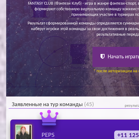
FANTASY CLUB (Фэнтези Клуб) - игра в жанре фэнтези-спорт, в
формируют собственную виртуальную команду хоккеисто
принимающих участие в турнирах по
Защитник
Защитник
Защитник
Результат сформированной команды определяется суммарн
наберут игроки этой команды за свои достижения в реаль
результативные перед
Начать играт
Вратарь
* после авторизации на 
Заявленные на тур команды
(45)
результ
PEPS
+11 125