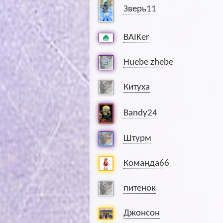
Зверь11
BAIKer
Huebe zhebe
Китуха
Bandy24
Штурм
Команда66
питенок
Джонсон