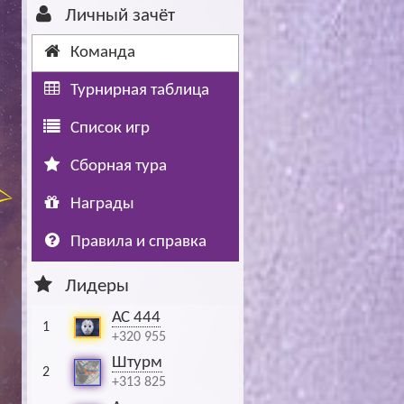
Личный зачёт
Буч: блог болельщика
Футбол — ЛЧ
Команда
Hound: блог болельщика
Хоккей — КХЛ
Турнирная таблица
Ragnar: блог болельщика
Список игр
Сборная тура
Награды
Правила и справка
Лидеры
АС 444
1
+320 955
Штурм
2
+313 825