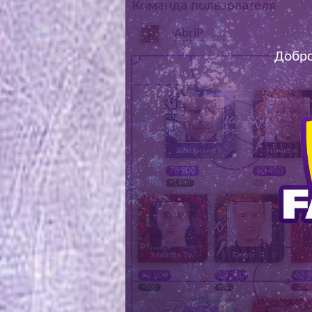
Команда пользователя
AbriP
Добро
Ахманаев Е.
Ничков А.
78 700
60 450
+1 800
0
Мяаття Ту.
Бефус Я.
92 900
69 200
62 
+800
+50
- 200