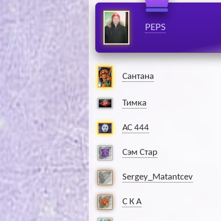
PEPS
Сантана
Тимка
АС 444
Сэм Стар
Sergey_Matantcev
С К А