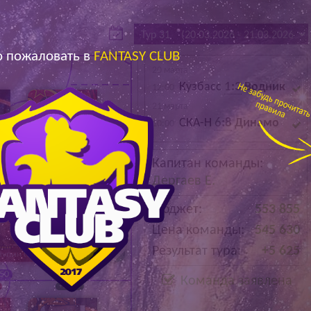
Архив
Архив
Max
Max
 пожаловать в
FANTASY CLUB
20 марта
Кузбасс
1
:3
Водник
12:00
21 марта
СКА-Н
6
:8
Динамо
10:00
Каланчин В.
Капитан команды:
74 500
Дергаев Е.
+800
Бюджет:
553 855
Цена команды:
545 630
Результат тура:
+5 625
Чупин С.
Дергаев Е.
350
100 200
Команда заявлена
+1 725