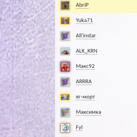
AbriP
Yuka71
All'instar
ALK_KRN
Макс92
ARRRA
яг-морт
Максимка
Fyl