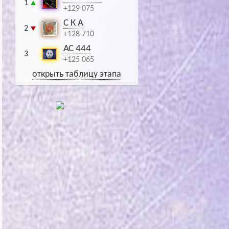
1
+129 075
С К А
2
+128 710
АС 444
3
+125 065
открыть таблицу этапа