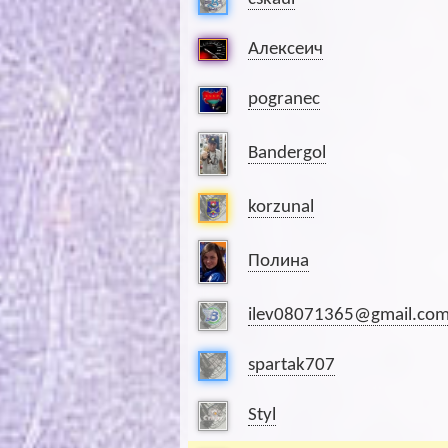
Алексеич
pogranec
Bandergol
korzunal
Полина
ilev08071365@gmail.co
spartak707
Styl