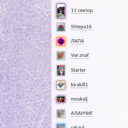
11 сектор
Shtepa16
ЛАПА
Vse znal'
Starter
kirakill1
moskalj
АЛАНЧИГ
cskaul