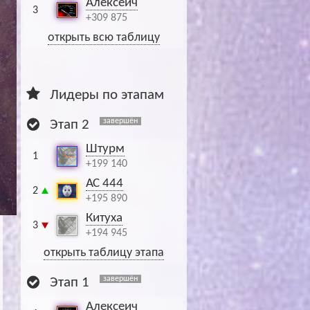
Алексеич
3
+309 875
открыть всю таблицу
Лидеры по этапам
завершён
Этап 2
Штурм
1
+199 140
АС 444
2
+195 890
Китуха
3
+194 945
открыть таблицу этапа
завершён
Этап 1
Алексеич