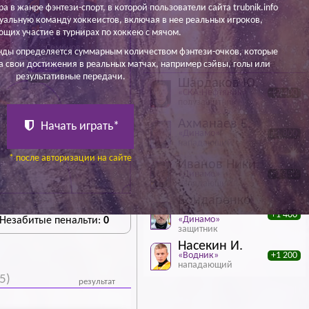
ра в жанре фэнтези-спорт, в которой пользователи сайта trubnik.info
уальную команду хоккеистов, включая в нее реальных игроков,
щих участие в турнирах по хоккею с мячом.
Семёнов
нды определяется суммарным количеством фэнтези-очков, которые
Максим Д.
5 лучших игроков тура
а свои достижения в реальных матчах, например сэйвы, голы или
57 100
результативные передачи.
+300
Шардаков Ю.
«СКА-Нефтяник»
+2 400
полузащитник
Ахманаев Е.
Начать играть*
«Динамо»
+1 800
нападающий
* после авторизации на сайте
Иванов Ники.
«Динамо»
+1 450
нападающий
Бондаренко
Ю.
+1 400
«Динамо»
 Незабитые пенальти:
0
защитник
Насекин И.
«Водник»
+1 200
нападающий
5)
результат