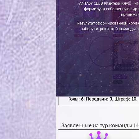
FANTASY CLUB (Фэнтези Клуб) - иг
формируют собственную вирт
принимаю
Норицын А.
Ивкин В.
Результат сформированной кома
наберут игроки этой команды з
28 200
66 800
-100
- 300
Катаев А.
50 280
+750
Голы:
6
, Передачи:
3
, Штраф:
10
,
Заявленные на тур команды
(4