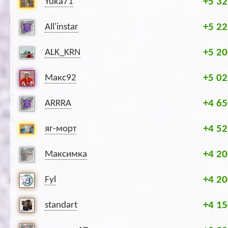
+5 32
Yuka71
+5 22
All'instar
+5 20
ALK_KRN
+5 02
Макс92
+4 65
ARRRA
+4 52
яг-морт
+4 20
Максимка
+4 20
Fyl
+4 15
standart