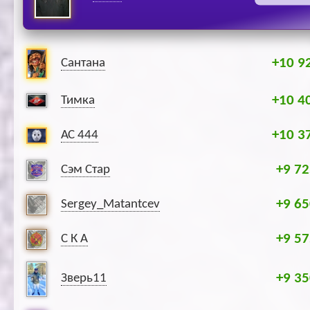
+10 9
Сантана
+10 4
Тимка
+10 3
АС 444
+9 72
Сэм Стар
+9 65
Sergey_Matantcev
+9 57
С К А
+9 35
Зверь11