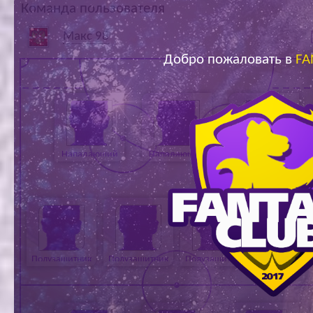
Команда пользователя
Ар
Макс 98
Добро пожаловать в
FA
Нападающий
Нападающий
Нападающий
Полузащитник
Полузащитник
Полузащитник
Полузащитн