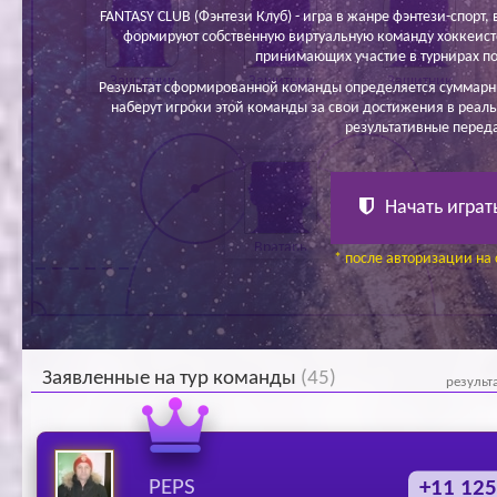
FANTASY CLUB (Фэнтези Клуб) - игра в жанре фэнтези-спорт, в
формируют собственную виртуальную команду хоккеисто
принимающих участие в турнирах по
Защитник
Защитник
Защитник
Результат сформированной команды определяется суммарн
наберут игроки этой команды за свои достижения в реаль
результативные перед
Начать играт
Вратарь
* после авторизации на 
Заявленные на тур команды
(45)
результ
PEPS
+11 125