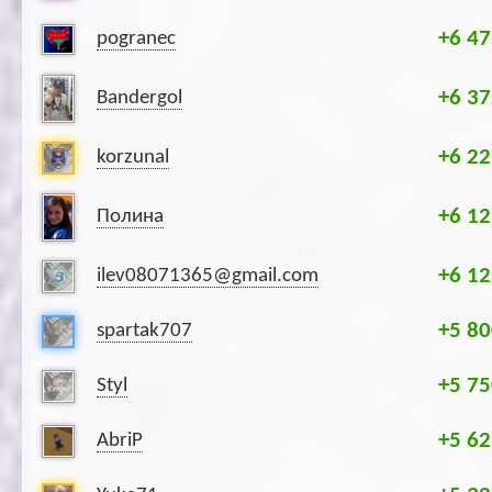
+6 47
pogranec
+6 37
Bandergol
+6 22
korzunal
+6 12
Полина
+6 12
ilev08071365@gmail.com
+5 80
spartak707
+5 75
Styl
+5 62
AbriP