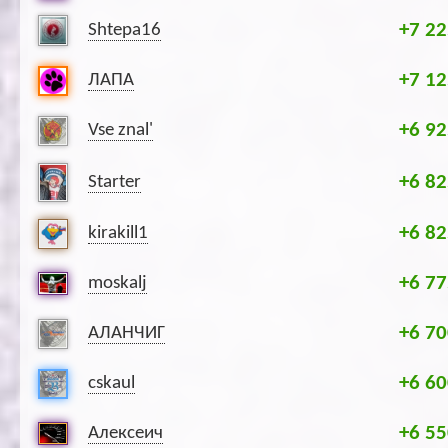
+7 22
Shtepa16
+7 12
ЛАПА
+6 92
Vse znal'
+6 82
Starter
+6 82
kirakill1
+6 77
moskalj
+6 70
АЛАНЧИГ
+6 60
cskaul
+6 55
Алексеич