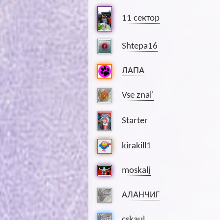
11 сектор
Shtepa16
ЛАПА
Vse znal'
Starter
kirakill1
moskalj
АЛАНЧИГ
cskaul