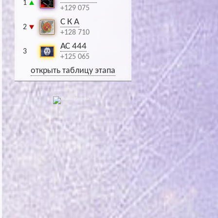
1
+129 075
С К А
2
+128 710
АС 444
3
+125 065
открыть таблицу этапа