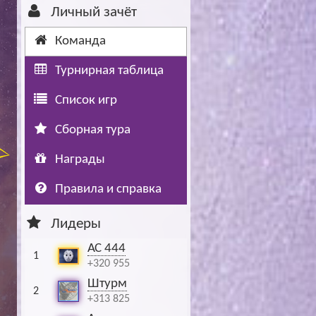
Личный зачёт
Буч: блог болельщика
Футбол — ЛЧ
Команда
Hound: блог болельщика
Хоккей — КХЛ
Турнирная таблица
Ragnar: блог болельщика
Список игр
Сборная тура
Награды
Правила и справка
Лидеры
АС 444
1
+320 955
Штурм
2
+313 825