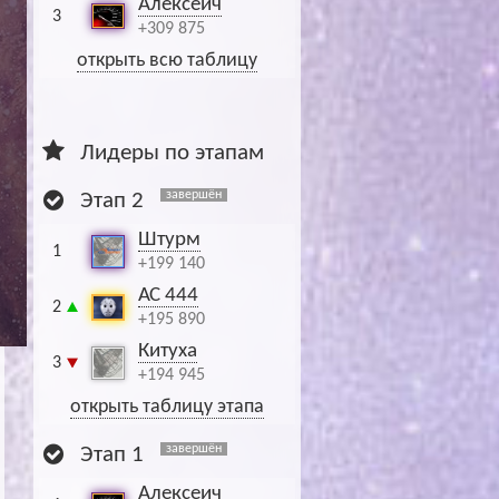
Алексеич
3
+309 875
открыть всю таблицу
Лидеры по этапам
завершён
Этап 2
Штурм
1
+199 140
АС 444
2
+195 890
Китуха
3
+194 945
открыть таблицу этапа
завершён
Этап 1
Алексеич