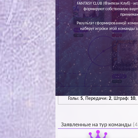
FANTASY CLUB (Фэнтези Клуб) - иг
формируют собственную вирт
принимаю
Орлов К.
Ивкин В.
Результат сформированной кома
наберут игроки этой команды з
64 500
66 800
+500
- 300
Катаев А.
50 280
+750
Голы:
5
, Передачи:
2
, Штраф:
10
,
Заявленные на тур команды
(4