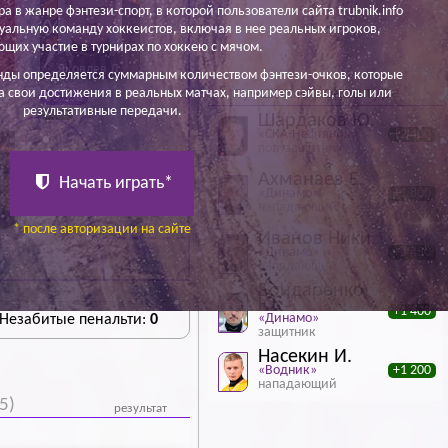
ра в жанре фэнтези-спорт, в которой пользователи сайта trubnik.info
уальную команду хоккеистов, включая в нее реальных игроков,
щих участие в турнирах по хоккею с мячом.
Яковлев Д.
нды определяется суммарным количеством фэнтези-очков, которые
5 лучших игроков тура
а свои достижения в реальных матчах, например сэйвы, голы или
60 300
результативные передачи.
+300
Шардаков Ю.
«СКА-Нефтяник»
+2 400
полузащитник
Ахманаев Е.
Начать играть*
«Динамо»
+1 800
нападающий
* после авторизации на сайте
Иванов Ники.
«Динамо»
+1 450
нападающий
Бондаренко
Ю.
+1 400
«Динамо»
 Незабитые пенальти:
0
защитник
Насекин И.
«Водник»
+1 200
нападающий
5)
результат