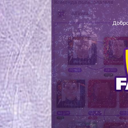
Команда пользователя
All'instar
Добро
Ничков А.
Каланчин В
60 450
74 500
0
+800
Репях А.
Егорычев А.
Си
63 100
68 550
59 
+50
- 200
- 200