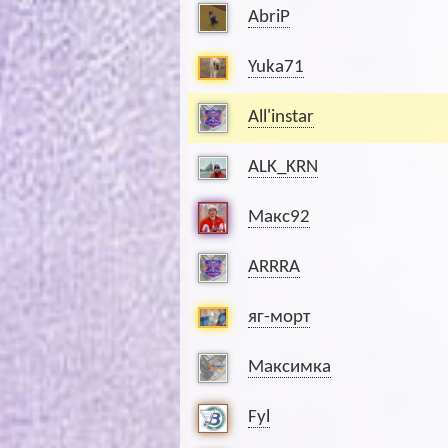
AbriP
Yuka71
All'instar
ALK_KRN
Макс92
ARRRA
яг-морт
Максимка
Fyl