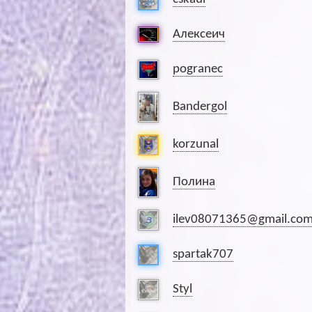
Алексеич
pogranec
Bandergol
korzunal
Полина
ilev08071365@gmail.co
spartak707
Styl