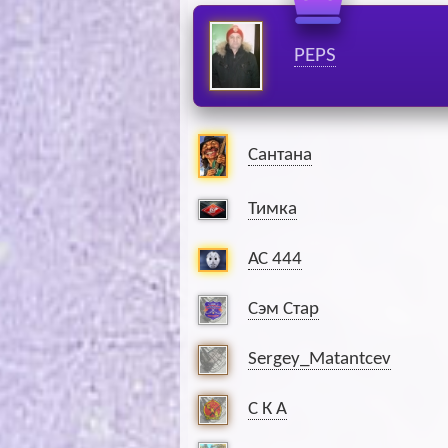
PEPS
Сантана
Тимка
АС 444
Сэм Стар
Sergey_Matantcev
С К А