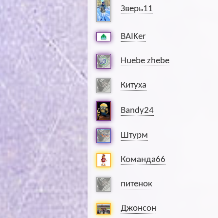
Зверь11
BAIKer
Huebe zhebe
Китуха
Bandy24
Штурм
Команда66
питенок
Джонсон