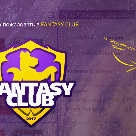
Архив
Архив
Max
Max
 пожаловать в
FANTASY CLUB
20 марта
Кузбасс
1
:3
Водник
12:00
21 марта
СКА-Н
6
:8
Динамо
10:00
.
Ахманаев Е.
Капитан команды:
78 700
Дергаев Е.
+1 800
Бюджет:
546 795
Цена команды:
545 630
Результат тура:
+5 225
доров Д.
Дергаев Е.
875
100 200
Команда заявлена
+1 725