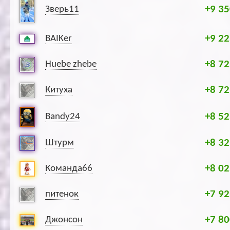
+9 35
Зверь11
+9 22
BAIKer
+8 72
Huebe zhebe
+8 72
Китуха
+8 52
Bandy24
+8 32
Штурм
+8 02
Команда66
+7 92
питенок
+7 80
Джонсон