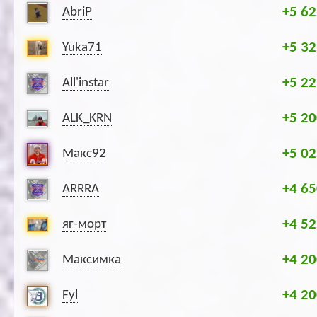
+5 62
AbriP
+5 32
Yuka71
+5 22
All'instar
+5 20
ALK_KRN
+5 02
Макс92
+4 65
ARRRA
+4 52
яг-морт
+4 20
Максимка
+4 20
Fyl