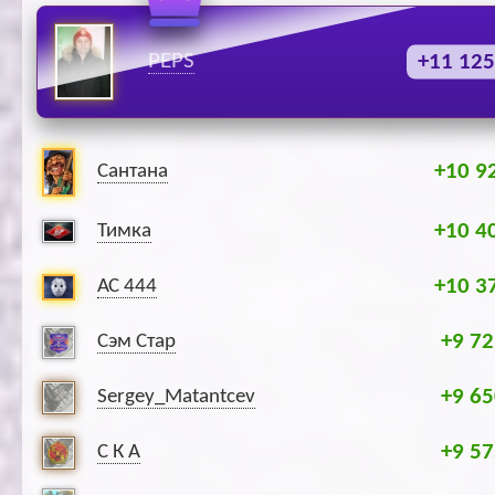
PEPS
+11 125
+10 9
Сантана
+10 4
Тимка
+10 3
АС 444
+9 72
Сэм Стар
+9 65
Sergey_Matantcev
+9 57
С К А