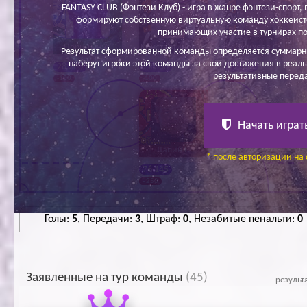
FANTASY CLUB (Фэнтези Клуб) - игра в жанре фэнтези-спорт, в
формируют собственную виртуальную команду хоккеисто
принимающих участие в турнирах по
Норицын А.
Константинов А.
Михеев С.
Результат сформированной команды определяется суммарн
наберут игроки этой команды за свои достижения в реаль
28 200
27 300
27 300
результативные перед
-100
-100
-100
Начать играт
Лапин Г.
* после авторизации на 
76 145
- 250
Голы:
5
, Передачи:
3
, Штраф:
0
, Незабитые пенальти:
0
Заявленные на тур команды
(45)
результ