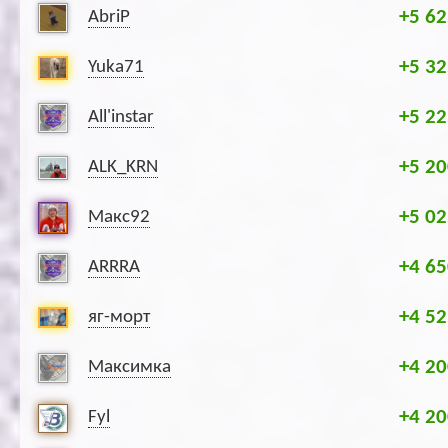
+5 62
AbriP
+5 32
Yuka71
+5 22
All'instar
+5 20
ALK_KRN
+5 02
Макс92
+4 65
ARRRA
+4 52
яг-морт
+4 20
Максимка
+4 20
Fyl