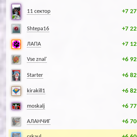
+7 27
11 сектор
+7 22
Shtepa16
+7 12
ЛАПА
+6 92
Vse znal'
+6 82
Starter
+6 82
kirakill1
+6 77
moskalj
+6 70
АЛАНЧИГ
+6 60
cskaul