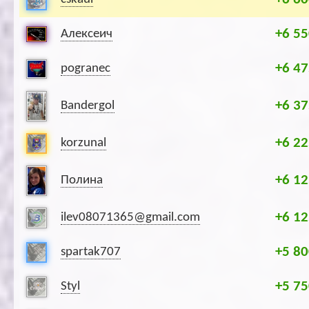
+6 55
Алексеич
+6 47
pogranec
+6 37
Bandergol
+6 22
korzunal
+6 12
Полина
+6 12
ilev08071365@gmail.com
+5 80
spartak707
+5 75
Styl