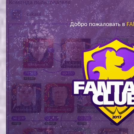
Команда пользователя
Ар
cskaul
Добро пожаловать в
FA
Каланчин В.
Ничков А.
Насекин И.
74 500
60 450
62 400
+1 200
0
+1 200
Макаров Д.
Шардаков Ю.
Пожилов П.
Козлов А.
58 800
79 250
51 700
58 975
+850
+2 400
+150
+550