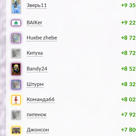
+9 35
Зверь11
+9 22
BAIKer
+8 72
Huebe zhebe
+8 72
Китуха
+8 52
Bandy24
+8 32
Штурм
+8 02
Команда66
+7 92
питенок
+7 80
Джонсон