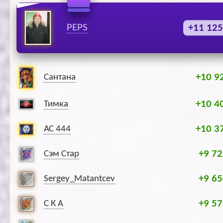
PEPS
+11 125
+10 9
Сантана
+10 4
Тимка
+10 3
АС 444
+9 72
Сэм Стар
+9 65
Sergey_Matantcev
+9 57
С К А