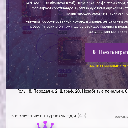
FANTASY CLUB (Фэнтези Клуб) - игра в жанре фэнтези-спорт, в
формируют собственную виртуальную команду хоккеисто
принимающих участие в турнирах по
Ивкин В.
Калинин С.
Семёнов
Результат сформированной команды определяется суммарн
Максим Д.
наберут игроки этой команды за свои достижения в реаль
66 800
60 800
57 100
результативные перед
- 300
+500
+300
Начать играт
Лапин Г.
* после авторизации на 
76 145
- 250
Голы:
8
, Передачи:
2
, Штраф:
20
, Незабитые пенальти:
0
Заявленные на тур команды
(45)
результ