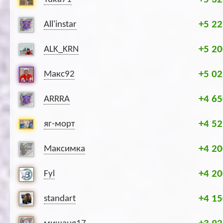
+5 22
All'instar
+5 20
ALK_KRN
+5 02
Макс92
+4 65
ARRRA
+4 52
яг-морт
+4 20
Максимка
+4 20
Fyl
+4 15
standart