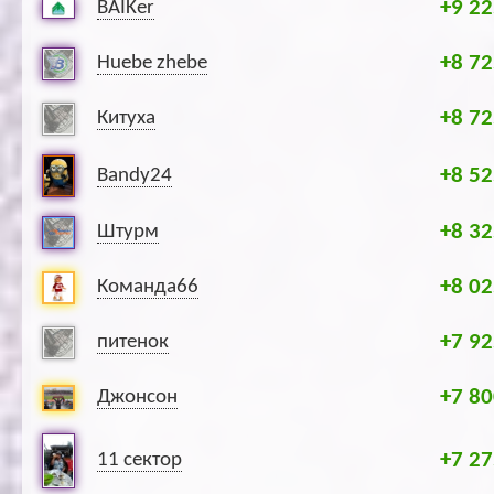
+9 22
BAIKer
+8 72
Huebe zhebe
+8 72
Китуха
+8 52
Bandy24
+8 32
Штурм
+8 02
Команда66
+7 92
питенок
+7 80
Джонсон
+7 27
11 сектор