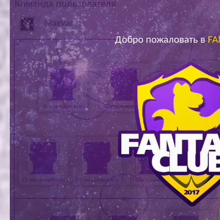
Команда пользователя
Ар
MaxVar
Добро пожаловать в
FA
Нападающий
Нападающий
Нападающий
Полузащитник
Полузащитник
Полузащитник
Полузащитн