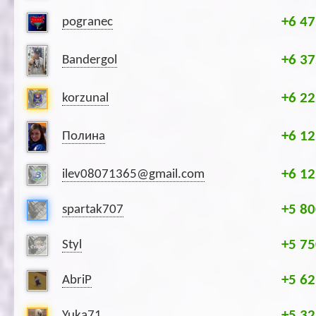
+6 47
pogranec
+6 37
Bandergol
+6 22
korzunal
+6 12
Полина
+6 12
ilev08071365@gmail.com
+5 80
spartak707
+5 75
Styl
+5 62
AbriP
+5 32
Yuka71