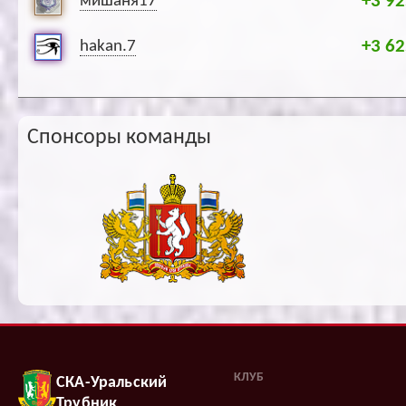
+3 92
мишаня17
+3 62
hakan.7
Спонсоры команды
КЛУБ
СКА-Уральский
Трубник