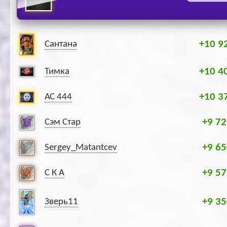
+10 9
Сантана
+10 4
Тимка
+10 3
АС 444
+9 72
Сэм Стар
+9 65
Sergey_Matantcev
+9 57
С К А
+9 35
Зверь11