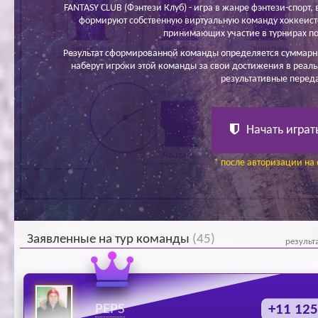
FANTASY CLUB (Фэнтези Клуб) - игра в жанре фэнтези-спорт, в
формируют собственную виртуальную команду хоккеисто
принимающих участие в турнирах по
Защитник
Защитник
Защитник
Результат сформированной команды определяется суммарн
наберут игроки этой команды за свои достижения в реаль
результативные перед
Начать играт
Вратарь
* после авторизации на 
Заявленные на тур команды
(45)
результ
PEPS
+11 125