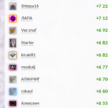
+7 22
Shtepa16
+7 12
ЛАПА
+6 92
Vse znal'
+6 82
Starter
+6 82
kirakill1
+6 77
moskalj
+6 70
АЛАНЧИГ
+6 60
cskaul
+6 55
Алексеич