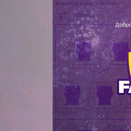
Команда пользователя
Sideswipe
Добро
Нападающий
Нападающи
Полузащитник
Полузащитник
Пол