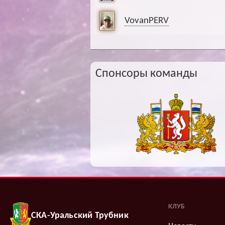
VovanPERV
Спонсоры команды
КЛУБ
СКА-Уральский Трубник