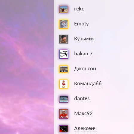
rekc
Empty
Кузьмич
hakan.7
Джонсон
Команда66
dantes
Макс92
Алексеич