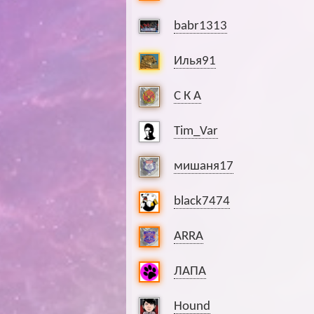
babr1313
Илья91
С К А
Tim_Var
мишаня17
black7474
ARRA
ЛАПА
Hound