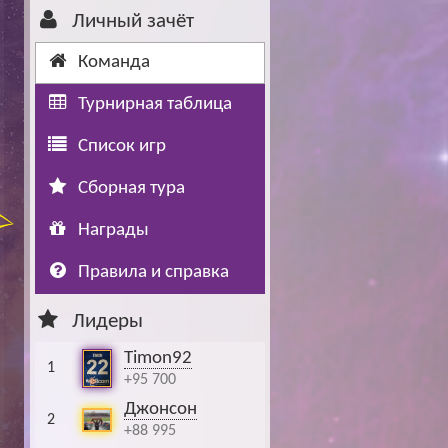
Личный зачёт
Буч: блог болельщика
Футбол — ЛЧ
Команда
Hound: блог болельщика
Хоккей — КХЛ
Турнирная таблица
Ragnar: блог болельщика
Список игр
Сборная тура
Награды
Правила и справка
Лидеры
Timon92
1
+95 700
Джонсон
2
+88 995