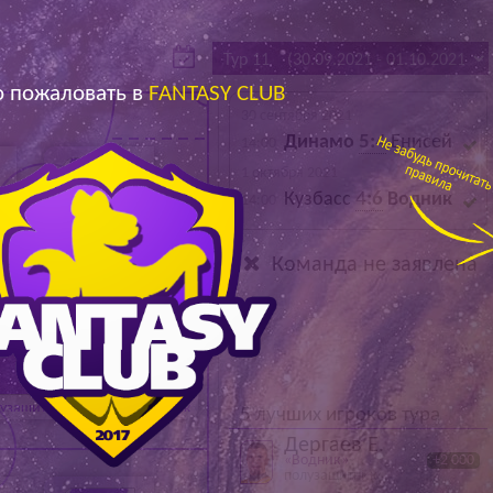
Архив
Архив
Max
Max
 пожаловать в
FANTASY CLUB
30 сентября 2021
Динамо
5:
4
Енисей
14:00
1 октября 2021
Кузбасс
4
:6
Водник
14:00
й
Нападающий
Команда не заявлена
узащитник
Полузащитник
5 лучших игроков тура
Дергаев Е.
«Водник»
+2 000
полузащитник