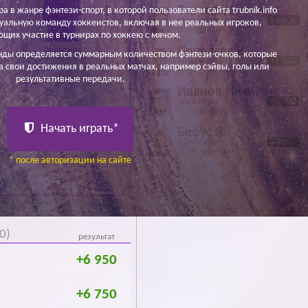
Тарасов В.
ра в жанре фэнтези-спорт, в которой пользователи сайта trubnik.info
«Кузбасс»
+1 200
уальную команду хоккеистов, включая в нее реальных игроков,
нападающий
щих участие в турнирах по хоккею с мячом.
Попеляев К.
Защитник
нды определяется суммарным количеством фэнтези-очков, которые
«Водник»
+1 200
а свои достижения в реальных матчах, например сэйвы, голы или
нападающий
результативные передачи.
Иванов Ники.
«Динамо»
+1 200
нападающий
Начать играть*
Бефус Я.
«Динамо»
+1 200
полузащитник
* после авторизации на сайте
0)
результат
+6 950
+6 750