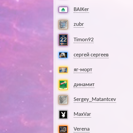
BAIKer
zubr
Timon92
сергей сергеев
яг-морт
динамит
Sergey_Matantcev
MaxVar
Verena