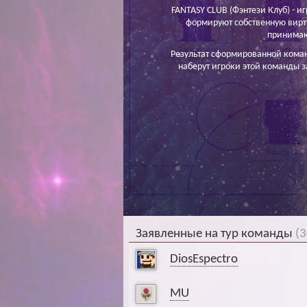
FANTASY CLUB (Фэнтези Клуб) - иг
формируют собственную вирт
принимаю
Защитник
Защитник
Результат сформированной кома
наберут игроки этой команды з
Вратарь
Заявленные на тур команды
(3
DiosEspectro
MU