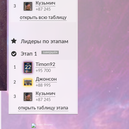
Кузьмич
3
+87 245
открыть всю таблицу
Лидеры по этапам
завершён
Этап 1
Timon92
1
+95 700
Джонсон
2
+88 995
Кузьмич
3
+87 245
открыть таблицу этапа