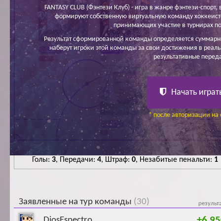
FANTASY CLUB (Фэнтези Клуб) - игра в жанре фэнтези-спорт, в
формируют собственную виртуальную команду хоккеисто
принимающих участие в турнирах по
Котляренко И.
Яковлев Г.
Хроменков А.
Результат сформированной команды определяется суммарн
наберут игроки этой команды за свои достижения в реаль
25 300
26 400
24 900
результативные перед
-100
0
-100
Начать играт
Крыльцов В.
* после авторизации на 
28 830
0
Голы:
3
, Передачи:
4
, Штраф:
0
, Незабитые пенальти:
1
Заявленные на тур команды
(30)
результ
+6 95
DiosEspectro