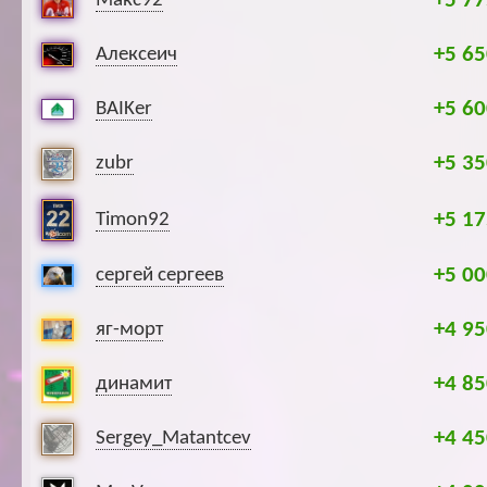
+5 77
Макс92
+5 65
Алексеич
+5 60
BAIKer
+5 35
zubr
+5 17
Timon92
+5 00
сергей сергеев
+4 95
яг-морт
+4 85
динамит
+4 45
Sergey_Matantcev