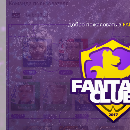
Команда пользователя
Ар
babr1313
Добро пожаловать в
FA
Миргазов А.
Барбаков Д.
Михальченко
В.
57 800
52 000
24 600
+800
0
-100
Ширшов М.
Козлов А.
Дарковский Р.
Дергаев Е
28 075
27 300
44 500
58 100
0
-100
0
+3 000