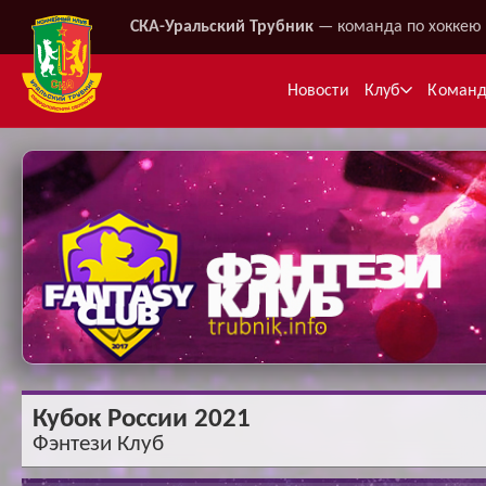
СКА-Уральский Трубник
— команда по хоккею 
Новости
Клуб
Коман
Ме
Кубок России 2021
Фэнтези Клуб