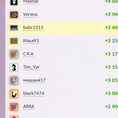
+4 00
MaxVar
+3 90
Verena
+3 40
babr1313
+3 25
Илья91
+3 17
С К А
+3 15
Tim_Var
+3 05
мишаня17
+3 00
black7474
+2 90
ARRA