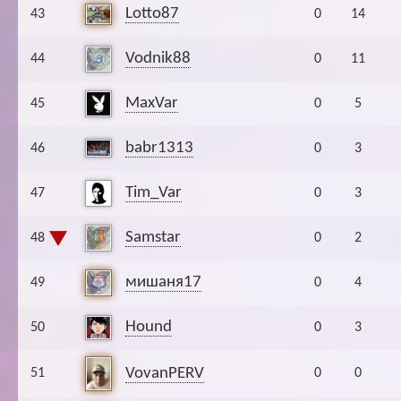
Lotto87
43
0
14
Vodnik88
44
0
11
MaxVar
45
0
5
babr1313
46
0
3
Tim_Var
47
0
3
Samstar
48
0
2
мишаня17
49
0
4
Hound
50
0
3
VovanPERV
51
0
0