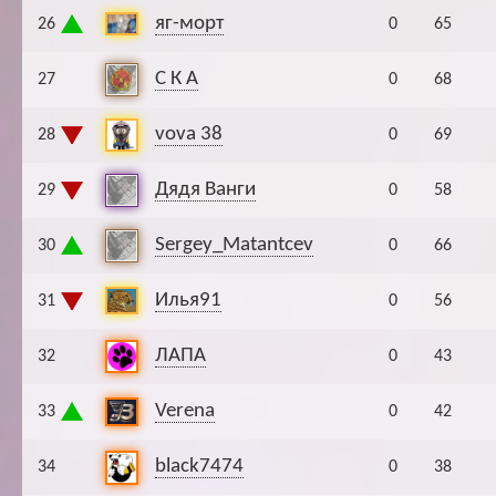
яг-морт
26
0
65
С К А
27
0
68
vova 38
28
0
69
Дядя Ванги
29
0
58
Sergey_Matantcev
30
0
66
Илья91
31
0
56
ЛАПА
32
0
43
Verena
33
0
42
black7474
34
0
38