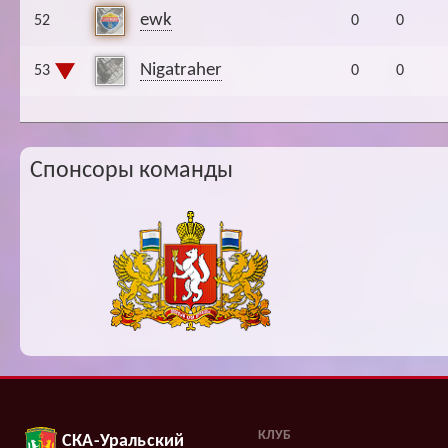
ewk
52
0
0
Nigatraher
53
0
0
Спонсоры команды
КЛУБ
СКА-Уральский