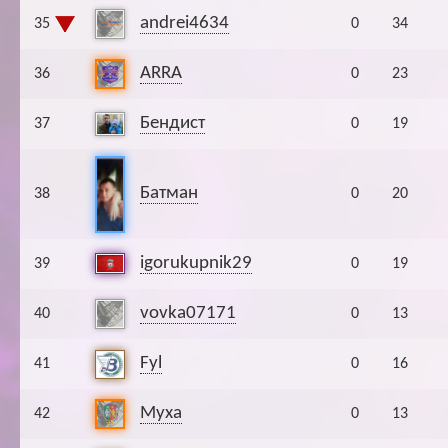
andrei4634
35
0
34
ARRA
36
0
23
Бендист
37
0
19
Батман
38
0
20
igorukupnik29
39
0
19
vovka07171
40
0
13
Fyl
41
0
16
Муха
42
0
13