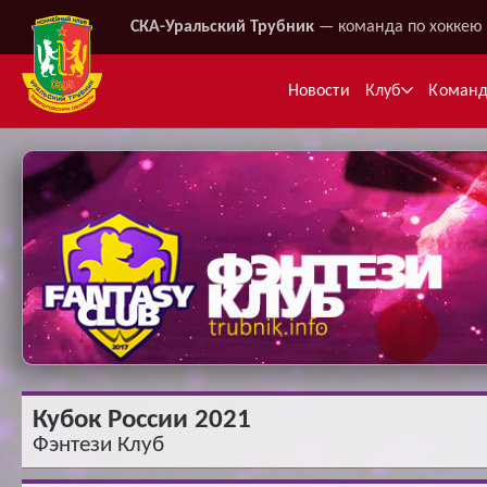
СКА-Уральский Трубник
— команда по хоккею 
Новости
Клуб
Коман
Ме
Кубок России 2021
Фэнтези Клуб