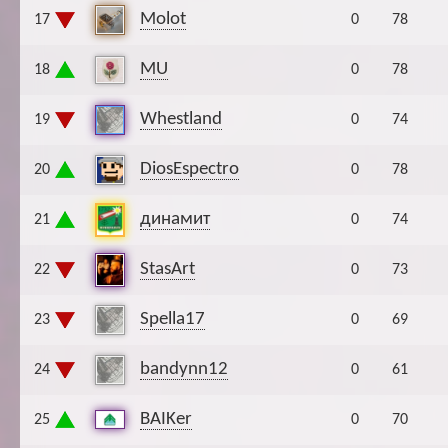
Molot
17
0
78
MU
18
0
78
Whestland
19
0
74
DiosEspectro
20
0
78
динамит
21
0
74
StasArt
22
0
73
Spella17
23
0
69
bandynn12
24
0
61
BAIKer
25
0
70