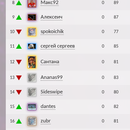
Макс92
8
0
89
Алексеич
9
0
87
spokoichik
10
0
77
сергей сергеев
11
0
85
Сантана
12
0
81
Ananas99
13
0
83
Sideswipe
14
0
80
dantes
15
0
82
zubr
16
0
81