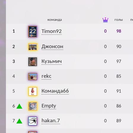
Ар
команда
голы
п
Timon92
1
0
98
Джонсон
2
0
90
Кузьмич
3
0
97
rekc
4
0
85
Команда66
5
0
91
Empty
6
0
86
hakan.7
7
0
89