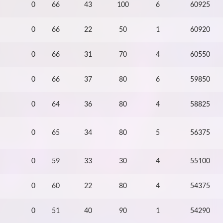
0
66
43
100
6
60925
0
66
22
50
1
60920
0
66
31
70
4
60550
0
66
37
80
6
59850
0
64
36
80
4
58825
0
65
34
80
5
56375
0
59
33
30
4
55100
0
60
22
80
4
54375
0
51
40
90
1
54290