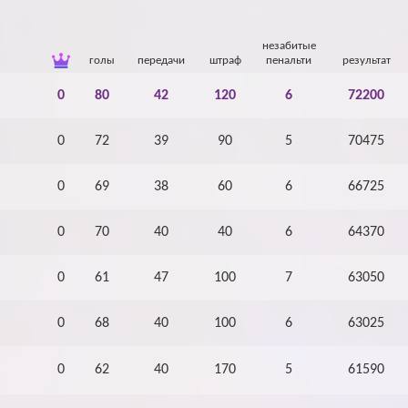
Архив
Архив
Max
Max
незабитые
голы
передачи
штраф
пенальти
результат
0
80
42
120
6
72200
0
72
39
90
5
70475
0
69
38
60
6
66725
0
70
40
40
6
64370
0
61
47
100
7
63050
0
68
40
100
6
63025
0
62
40
170
5
61590