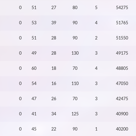
0
51
27
80
5
54275
0
53
39
90
4
51765
0
51
28
90
2
51550
0
49
28
130
3
49175
0
60
18
70
4
48805
0
54
16
110
3
47050
0
47
26
70
3
42475
0
41
34
125
3
40900
0
45
22
90
1
40200