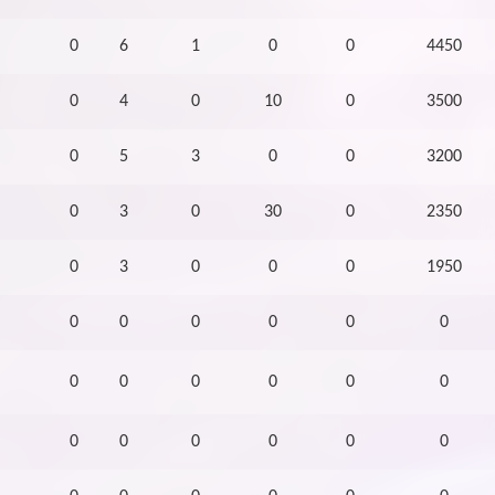
0
6
1
0
0
4450
0
4
0
10
0
3500
0
5
3
0
0
3200
0
3
0
30
0
2350
0
3
0
0
0
1950
0
0
0
0
0
0
0
0
0
0
0
0
0
0
0
0
0
0