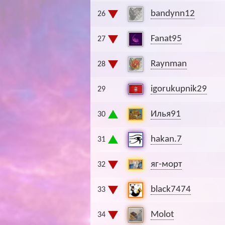
bandynn12
26
Fanat95
27
Raynman
28
igorukupnik29
29
Илья91
30
hakan.7
31
яг-морт
32
black7474
33
Molot
34