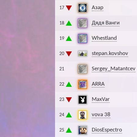
Азар
17
Дядя Ванги
18
Whestland
19
stepan.kovshov
20
Sergey_Matantcev
21
ARRA
22
MaxVar
23
vova 38
24
DiosEspectro
25