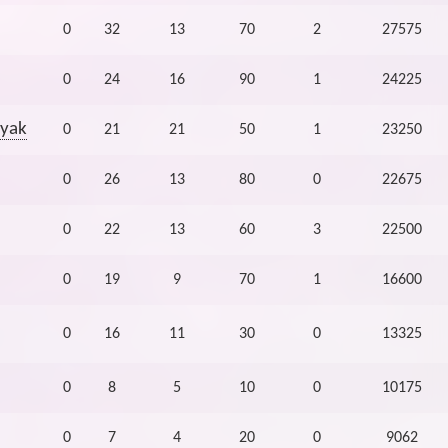
0
32
13
70
2
27575
0
24
16
90
1
24225
yak
0
21
21
50
1
23250
0
26
13
80
0
22675
0
22
13
60
3
22500
0
19
9
70
1
16600
0
16
11
30
0
13325
0
8
5
10
0
10175
0
7
4
20
0
9062