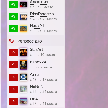
Алексеич
+3
c 6 на 3 место
DiosEspectro
+3
c 28 на 25 место
Илья91
+3
c 33 на 30 место
Регресс дня
StasArt
-6
c 4 на 10 место
Bandy24
-4
c 3 на 7 место
Азар
-4
c 13 на 17 место
NnNnN
-4
c 52 на 56 место
rekc
-4
c 57 на 61 место