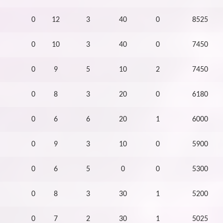
0
12
3
40
0
8525
0
10
3
40
0
7450
0
9
5
10
2
7450
0
8
3
20
0
6180
0
6
6
20
1
6000
0
9
3
10
0
5900
0
6
5
0
0
5300
0
8
3
30
1
5200
0
7
2
30
1
5025