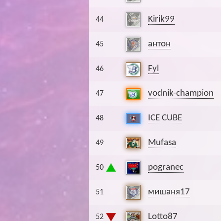
Kirik99
44
антон
45
Fyl
46
vodnik-champion
47
ICE CUBE
48
Mufasa
49
pogranec
50
мишаня17
51
Lotto87
52