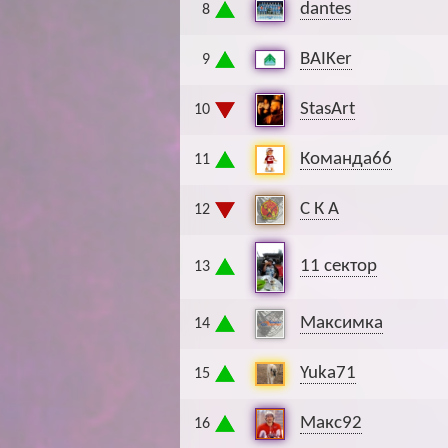
dantes
8
BAIKer
9
StasArt
10
Команда66
11
С К А
12
11 сектор
13
Максимка
14
Yuka71
15
Макс92
16