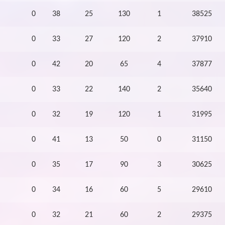
0
38
25
130
1
38525
0
33
27
120
2
37910
0
42
20
65
4
37877
0
33
22
140
2
35640
0
32
19
120
1
31995
0
41
13
50
0
31150
0
35
17
90
3
30625
0
34
16
60
5
29610
0
32
21
60
2
29375