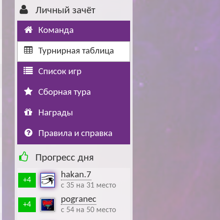
Личный зачёт
Буч: блог болельщика
Футбол — ЛЧ
Команда
Hound: блог болельщика
Хоккей — КХЛ
Турнирная таблица
Ragnar: блог болельщика
Список игр
Сборная тура
Награды
Правила и справка
Прогресс дня
hakan.7
+4
c 35 на 31 место
pogranec
+4
c 54 на 50 место