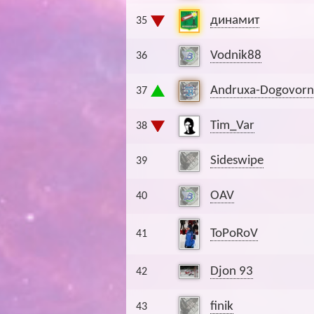
динамит
35
Vodnik88
36
Andruxa-Dogovorn
37
Tim_Var
38
Sideswipe
39
OAV
40
ToPoRoV
41
Djon 93
42
finik
43