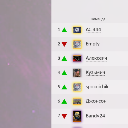
команда
АС 444
1
Empty
2
Алексеич
3
Кузьмич
4
spokoichik
5
Джонсон
6
Bandy24
7