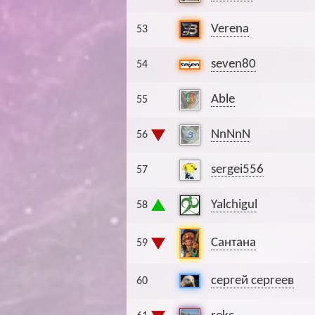
Verena
53
seven80
54
Able
55
NnNnN
56
sergei556
57
Yalchigul
58
Сантана
59
сергей сергеев
60