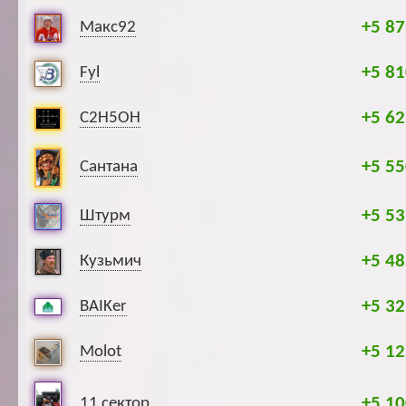
+5 87
Макс92
+5 81
Fyl
+5 62
C2H5OH
+5 55
Сантана
+5 53
Штурм
+5 48
Кузьмич
+5 32
BAIKer
+5 12
Molot
+5 10
11 сектор