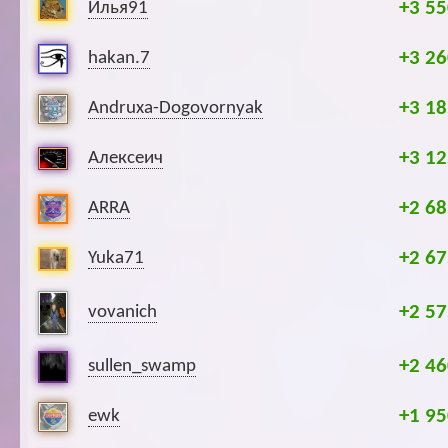
+3 55
Илья91
+3 26
hakan.7
+3 18
Andruxa-Dogovornyak
+3 12
Алексеич
+2 68
ARRA
+2 67
Yuka71
+2 57
vovanich
+2 46
sullen_swamp
+1 95
ewk