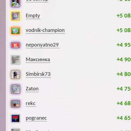
+5 08
Empty
+5 08
vodnik-champion
+4 95
neponyatno29
+4 90
Максимка
+4 80
Simbirsk73
+4 75
Zaton
+4 68
rekc
+4 65
pogranec