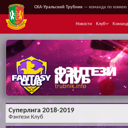
СКА-Уральский Трубник
— команда по хоккею 
Новости
Клуб
Коман
Ме
Суперлига 2018-2019
Фэнтези Клуб