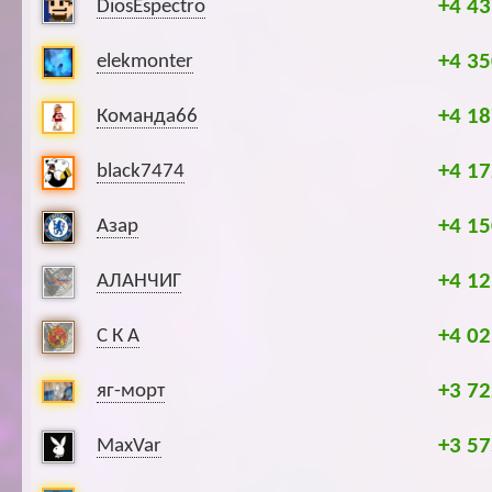
+4 43
DiosEspectro
+4 35
elekmonter
+4 18
Команда66
+4 17
black7474
+4 15
Азар
+4 12
АЛАНЧИГ
+4 02
С К А
+3 72
яг-морт
+3 57
MaxVar