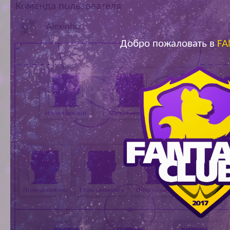
Команда пользователя
Ар
Alexinho
Добро пожаловать в
FA
Нападающий
Нападающий
Нападающий
Полузащитник
Полузащитник
Полузащитник
Полузащитн