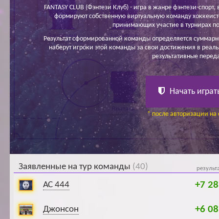
FANTASY CLUB (Фэнтези Клуб) - игра в жанре фэнтези-спорт, в
формируют собственную виртуальную команду хоккеисто
принимающих участие в турнирах по
Защитник
Защитник
Защитник
Результат сформированной команды определяется суммарн
наберут игроки этой команды за свои достижения в реаль
результативные перед
Начать играт
Вратарь
* после авторизации на 
Заявленные на тур команды
(40)
результ
+7 28
АС 444
+6 08
Джонсон