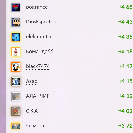
+4 65
pogranec
+4 43
DiosEspectro
+4 35
elekmonter
+4 18
Команда66
+4 17
black7474
+4 15
Азар
+4 12
АЛАНЧИГ
+4 02
С К А
+3 72
яг-морт