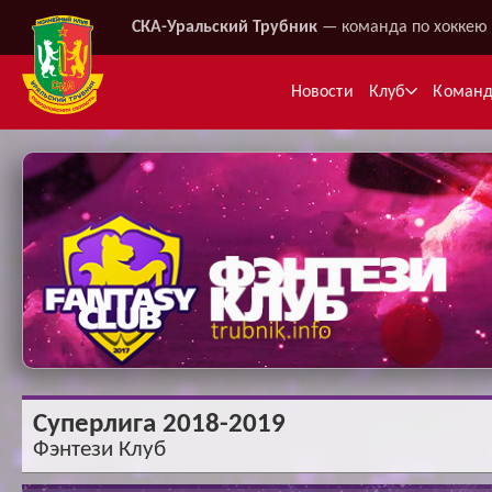
СКА-Уральский Трубник
— команда по хоккею 
Новости
Клуб
Коман
Ме
Суперлига 2018-2019
Фэнтези Клуб