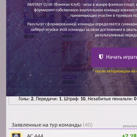
FANTASY CLUB (Фэнтези Клуб) - игра в жанре фэнтези-спорт, в
формируют собственную виртуальную команду хоккеисто
принимающих участие в турнирах по
Золотарёв А.
Щеглов И.
Афанасьев К.
Результат сформированной команды определяется суммарн
наберут игроки этой команды за свои достижения в реаль
54 850
65 100
33 800
результативные перед
+100
+200
-100
Начать играт
Рысев Д.
* после авторизации на 
70 840
+1 125
Голы:
2
, Передачи:
1
, Штраф:
10
, Незабитые пенальти:
0
Заявленные на тур команды
(40)
результ
+7 28
АС 444