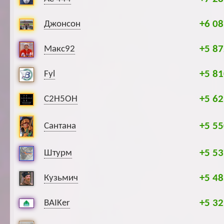
+6 08
Джонсон
+5 87
Макс92
+5 81
Fyl
+5 62
C2H5OH
+5 55
Сантана
+5 53
Штурм
+5 48
Кузьмич
+5 32
BAIKer