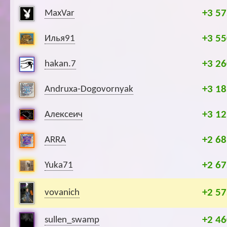
+3 57
MaxVar
+3 55
Илья91
+3 26
hakan.7
+3 18
Andruxa-Dogovornyak
+3 12
Алексеич
+2 68
ARRA
+2 67
Yuka71
+2 57
vovanich
+2 46
sullen_swamp