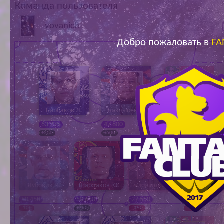
Команда пользователя
Ар
vovanich
Добро пожаловать в
FA
Барбаков Д.
Баздырев А.
Ахманаев Е.
63 275
47 800
32 000
+200
+600
-100
Дубовик П.
Шардаков Ю.
Белошицкий Н.
Багаев Д.
50 450
50 650
27 550
26 550
-100
+850
- 150
-50