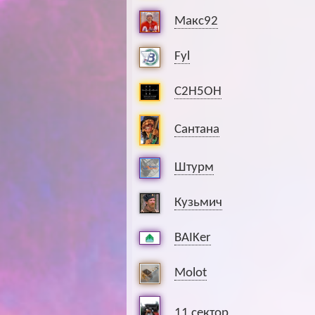
Макс92
Fyl
C2H5OH
Сантана
Штурм
Кузьмич
BAIKer
Molot
11 сектор