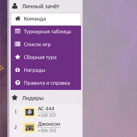
Личный зачёт
Буч: блог болельщика
Футбол — ЛЧ
Команда
Hound: блог болельщика
Хоккей — КХЛ
Турнирная таблица
Ragnar: блог болельщика
Список игр
Сборная тура
Награды
Правила и справка
Лидеры
АС 444
1
+330 337
Джонсон
2
+306 502