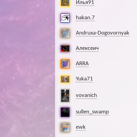
Илья91
hakan.7
Andruxa-Dogovornyak
Алексеич
ARRA
Yuka71
vovanich
sullen_swamp
ewk