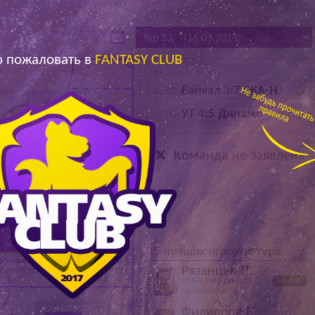
Архив
Архив
Max
Max
 пожаловать в
FANTASY CLUB
16 марта 2019
Байкал
3
:7
СКА-Н
06:00
УТ
4
:5
Динамо
17:00
Команда не заявлена
й
Нападающий
5 лучших игроков тура
узащитник
Полузащитник
Рязанцев П.
«СКА-Нефтяник»
+1 800
нападающий
Филиппов Е.