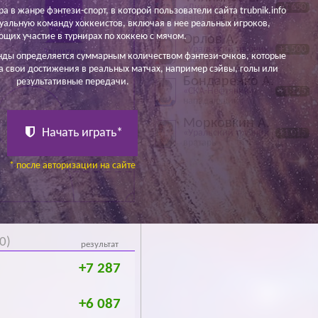
«Динамо»
+1 650
ра в жанре фэнтези-спорт, в которой пользователи сайта trubnik.info
нападающий
уальную команду хоккеистов, включая в нее реальных игроков,
щих участие в турнирах по хоккею с мячом.
Орлов А.
«Уральский трубник»
+1 500
Защитник
нды определяется суммарным количеством фэнтези-очков, которые
защитник
а свои достижения в реальных матчах, например сэйвы, голы или
Бондаренко А.
результативные передачи.
«СКА-Нефтяник»
+1 125
нападающий
Морковкин А.
Начать играть*
«Уральский трубник»
+1 015
вратарь
* после авторизации на сайте
0)
результат
+7 287
+6 087