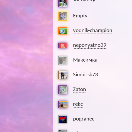
Empty
vodnik-champion
neponyatno29
Максимка
Simbirsk73
Zaton
rekc
pogranec