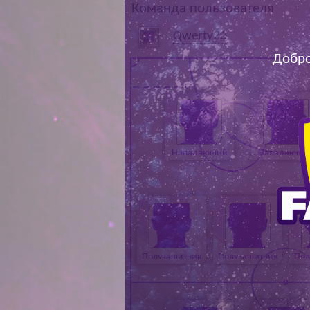
Команда пользователя
Qwerty20
Добро
Нападающий
Нападающи
Полузащитник
Полузащитник
Пол