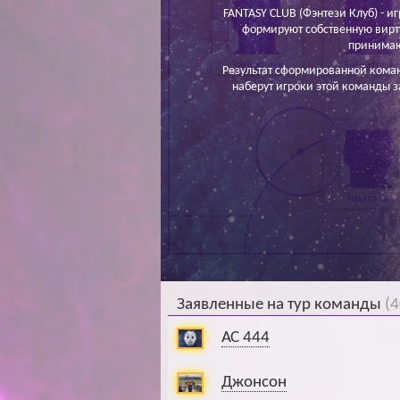
FANTASY CLUB (Фэнтези Клуб) - иг
формируют собственную вирт
принимаю
Защитник
Защитник
Результат сформированной кома
наберут игроки этой команды з
Вратарь
Заявленные на тур команды
(4
АС 444
Джонсон