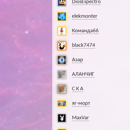
DiosEspectro
elekmonter
Команда66
black7474
Азар
АЛАНЧИГ
С К А
яг-морт
MaxVar