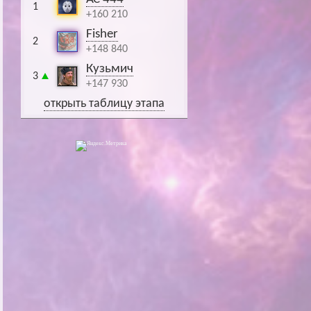
1
+160 210
Fisher
2
+148 840
Кузьмич
3
+147 930
открыть таблицу этапа