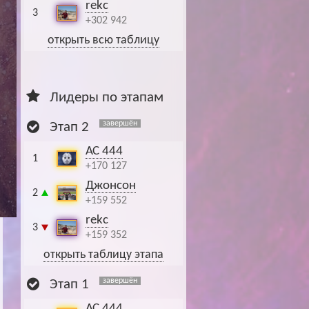
rekc
3
+302 942
открыть всю таблицу
Лидеры по этапам
завершён
Этап 2
АС 444
1
+170 127
Джонсон
2
+159 552
rekc
3
+159 352
открыть таблицу этапа
завершён
Этап 1
АС 444