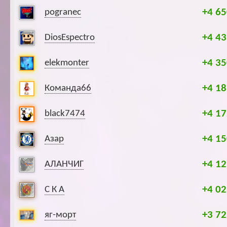
+4 65
pogranec
+4 43
DiosEspectro
+4 35
elekmonter
+4 18
Команда66
+4 17
black7474
+4 15
Азар
+4 12
АЛАНЧИГ
+4 02
С К А
+3 72
яг-морт