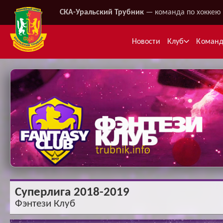
СКА-Уральский Трубник
— команда по хоккею 
Новости
Клуб
Коман
Ме
Суперлига 2018-2019
Фэнтези Клуб