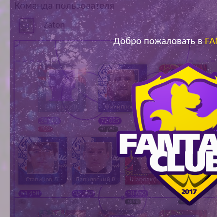
Команда пользователя
Ар
Zaton
Добро пожаловать в
FA
Соловьёв Д.
Филиппов Е.
Бондаренко А.
24 600
72 025
87 475
-100
+1 650
+1 125
Стариков Д.
Дарковский Р.
Шардаков Ю.
Ишкельдин 
51 450
35 350
50 650
84 850
0
0
+850
+975