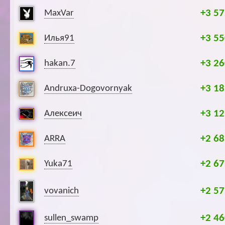
+3 57
MaxVar
+3 55
Илья91
+3 26
hakan.7
+3 18
Andruxa-Dogovornyak
+3 12
Алексеич
+2 68
ARRA
+2 67
Yuka71
+2 57
vovanich
+2 46
sullen_swamp