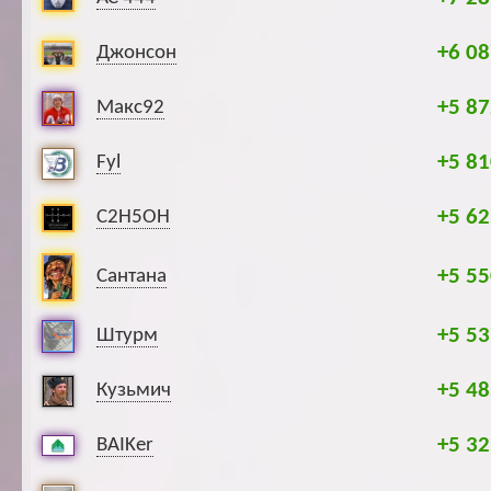
+6 08
Джонсон
+5 87
Макс92
+5 81
Fyl
+5 62
C2H5OH
+5 55
Сантана
+5 53
Штурм
+5 48
Кузьмич
+5 32
BAIKer