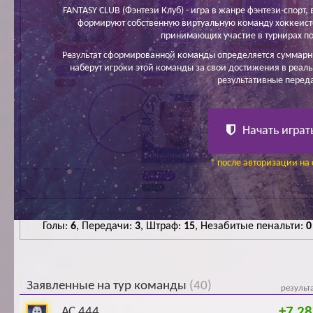
FANTASY CLUB (Фэнтези Клуб) - игра в жанре фэнтези-спорт, в
формируют собственную виртуальную команду хоккеисто
принимающих участие в турнирах по
Афанасьев К.
Волков П.
Бондарев А.
Результат сформированной команды определяется суммарн
наберут игроки этой команды за свои достижения в реаль
33 800
24 600
30 000
результативные перед
-100
-100
-100
Начать играт
Драничников А.
* после авторизации на 
55 010
+550
Голы:
6
, Передачи:
3
, Штраф:
15
, Незабитые пенальти:
0
Заявленные на тур команды
(40)
результ
+7 28
АС 444