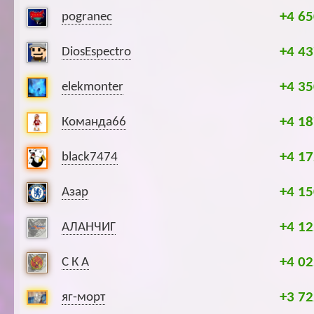
+4 65
pogranec
+4 43
DiosEspectro
+4 35
elekmonter
+4 18
Команда66
+4 17
black7474
+4 15
Азар
+4 12
АЛАНЧИГ
+4 02
С К А
+3 72
яг-морт