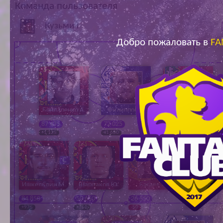
Команда пользователя
Ар
Кузьмич
Добро пожаловать в
FA
Бондаренко А.
Филиппов Е.
Цыганенко П.
87 475
72 025
53 750
+1 125
+1 650
+600
Ишкельдин М.
Шардаков Ю.
Багаев Д.
Мельников 
84 850
50 650
26 550
32 050
+975
+850
-50
0