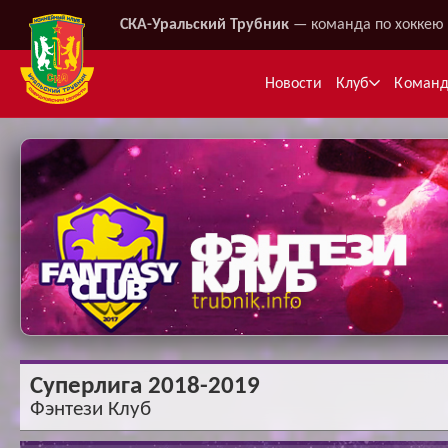
СКА-Уральский Трубник
— команда по хоккею 
Новости
Клуб
Коман
Ме
Суперлига 2018-2019
Фэнтези Клуб