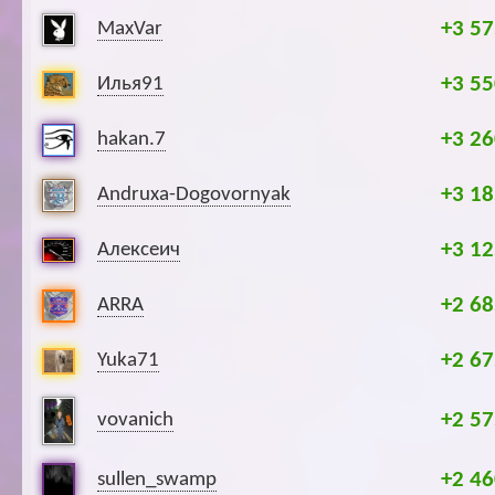
+3 57
MaxVar
+3 55
Илья91
+3 26
hakan.7
+3 18
Andruxa-Dogovornyak
+3 12
Алексеич
+2 68
ARRA
+2 67
Yuka71
+2 57
vovanich
+2 46
sullen_swamp