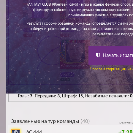
FANTASY CLUB (Фэнтези Клуб) - игра в жанре фэнтези-спорт, в
формируют собственную виртуальную команду хоккеисто
принимающих участие в турнирах по
Волков П.
Цюпа А.
Булатов П.
Результат сформированной команды определяется суммарн
наберут игроки этой команды за свои достижения в реаль
24 600
30 000
63 900
результативные перед
-100
-100
+200
Начать играт
Прохоров А.
* после авторизации на 
44 815
+335
Голы:
7
, Передачи:
3
, Штраф:
15
, Незабитые пенальти:
0
Заявленные на тур команды
(40)
результ
+7 28
АС 444