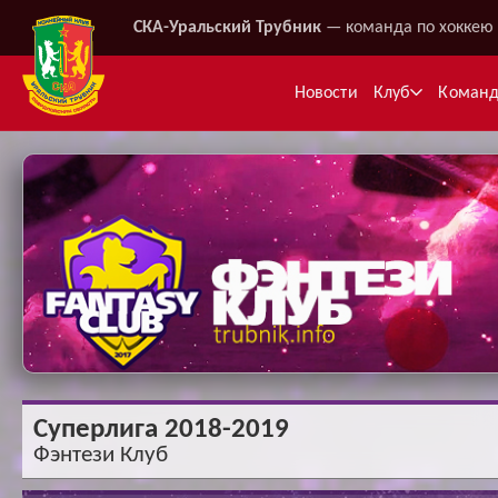
СКА-Уральский Трубник
— команда по хоккею 
Новости
Клуб
Коман
Ме
Суперлига 2018-2019
Фэнтези Клуб