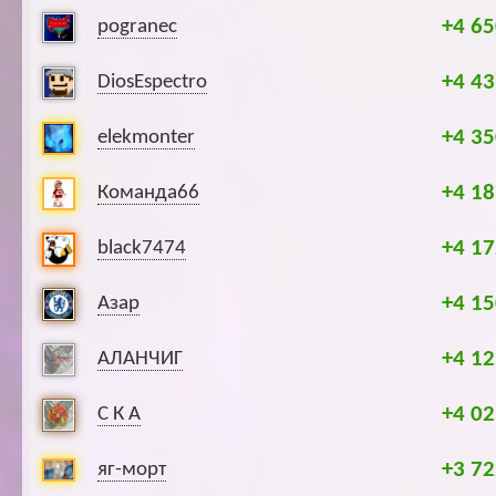
+4 65
pogranec
+4 43
DiosEspectro
+4 35
elekmonter
+4 18
Команда66
+4 17
black7474
+4 15
Азар
+4 12
АЛАНЧИГ
+4 02
С К А
+3 72
яг-морт