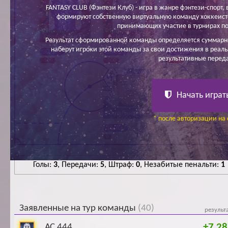
FANTASY CLUB (Фэнтези Клуб) - игра в жанре фэнтези-спорт, в
формируют собственную виртуальную команду хоккеисто
принимающих участие в турнирах по
Епифанцев М.
Норик В.
Денисов В.
Результат сформированной команды определяется суммарн
наберут игроки этой команды за свои достижения в реаль
30 000
30 000
56 400
результативные перед
-100
-100
- 100
Начать играт
Барабанщиков
* после авторизации на 
А.
31 700
0
Голы:
3
, Передачи:
5
, Штраф:
0
, Незабитые пенальти:
1
Заявленные на тур команды
(40)
результ
+7 28
АС 444