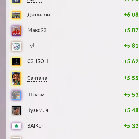
+6 08
Джонсон
+5 87
Макс92
+5 81
Fyl
+5 62
C2H5OH
+5 55
Сантана
+5 53
Штурм
+5 48
Кузьмич
+5 32
BAIKer