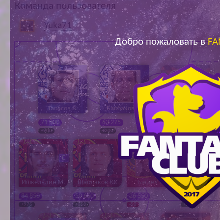
Команда пользователя
Ар
Yuka71
Добро пожаловать в
FA
Тарасов В.
Барбаков Д.
Соловьёв Д.
71 800
63 275
24 600
+900
+200
-100
Ишкельдин М.
Шардаков Ю.
Багаев Д.
Василенко 
84 850
50 650
26 550
40 600
+975
+850
-50
+200