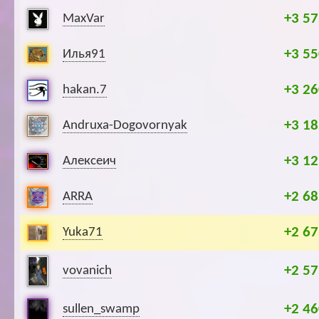
+3 57
MaxVar
+3 55
Илья91
+3 26
hakan.7
+3 18
Andruxa-Dogovornyak
+3 12
Алексеич
+2 68
ARRA
+2 67
Yuka71
+2 57
vovanich
+2 46
sullen_swamp