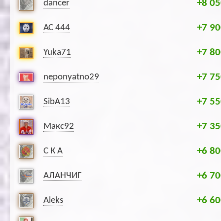
+8 05
dancer
+7 90
АС 444
+7 80
Yuka71
+7 75
neponyatno29
+7 55
SibA13
+7 35
Макс92
+6 80
С К А
+6 70
АЛАНЧИГ
+6 60
Aleks