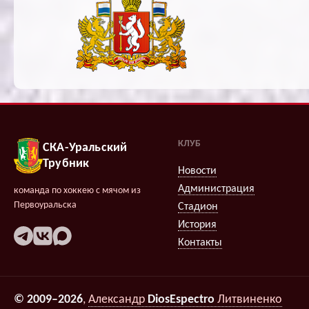
КЛУБ
СКА-Уральский
Трубник
Новости
Администрация
команда по хоккею с мячом из
Первоуральска
Стадион
История
Контакты
© 2009–2026
,
Александр
DiosEspectro
Литвиненко