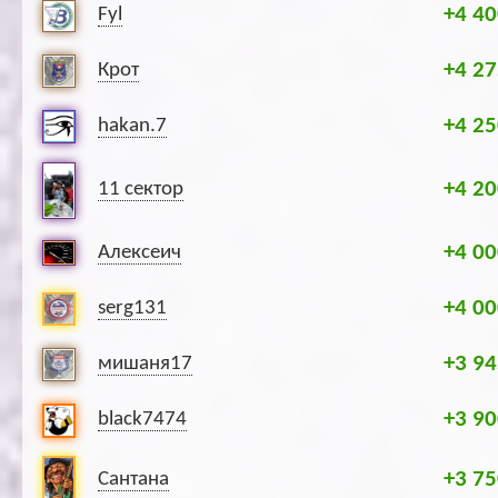
+4 40
Fyl
+4 27
Крот
+4 25
hakan.7
+4 20
11 сектор
+4 00
Алексеич
+4 00
serg131
+3 94
мишаня17
+3 90
black7474
+3 75
Сантана