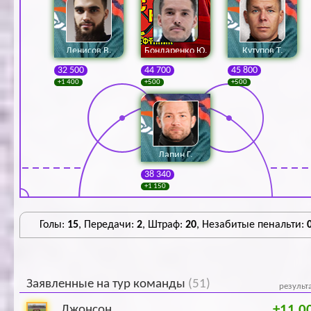
Денисов В.
Бондаренко Ю.
Кутупов Т.
32 500
44 700
45 800
+1 400
+500
+500
Лапин Г.
38 340
+1 150
Голы:
15
, Передачи:
2
, Штраф:
20
, Незабитые пенальти:
Заявленные на тур команды
(51)
результ
+11 0
Джонсон