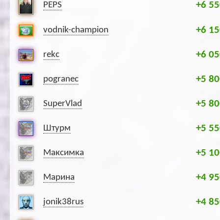
+6 55
PEPS
+6 15
vodnik-champion
+6 05
rekc
+5 80
pogranec
+5 80
SuperVlad
+5 55
Штурм
+5 10
Максимка
+4 95
Марина
+4 85
jonik38rus