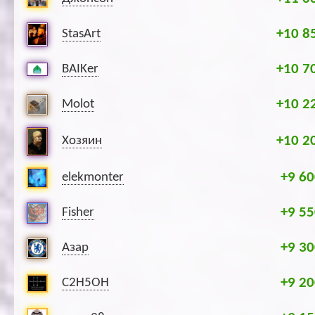
+10 8
StasArt
+10 7
BAIKer
+10 2
Molot
+10 2
Хозяин
+9 60
elekmonter
+9 55
Fisher
+9 30
Азар
+9 20
C2H5OH