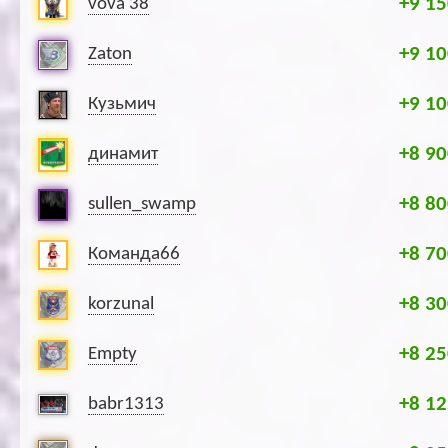
+9 15
vova 38
+9 10
Zaton
+9 10
Кузьмич
+8 90
динамит
+8 80
sullen_swamp
+8 70
Команда66
+8 30
korzunal
+8 25
Empty
+8 12
babr1313