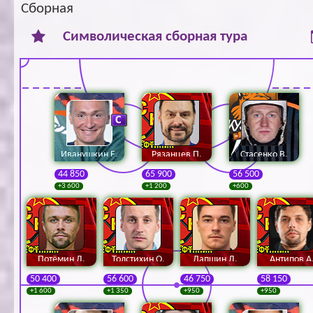
Сборная
Ар
Символическая сборная тура
Иванушкин Е.
Рязанцев П.
Стасенко В.
44 850
65 900
56 500
+3 600
+1 200
+600
Потёмин Д.
Толстихин О.
Лапшин Д.
Антипов А
50 400
56 600
46 750
58 150
+1 600
+1 350
+950
+950