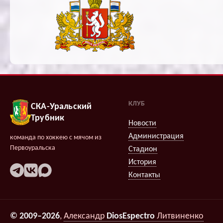
КЛУБ
СКА-Уральский
Трубник
Новости
Администрация
команда по хоккею с мячом из
Первоуральска
Стадион
История
Контакты
© 2009–2026
,
Александр
DiosEspectro
Литвиненко