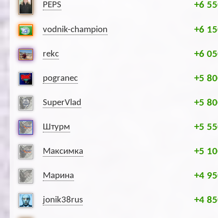
+6 55
PEPS
+6 15
vodnik-champion
+6 05
rekc
+5 80
pogranec
+5 80
SuperVlad
+5 55
Штурм
+5 10
Максимка
+4 95
Марина
+4 85
jonik38rus