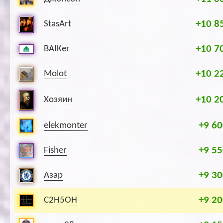
+10 8
StasArt
+10 7
BAIKer
+10 2
Molot
+10 2
Хозяин
+9 60
elekmonter
+9 55
Fisher
+9 30
Азар
+9 20
C2H5OH