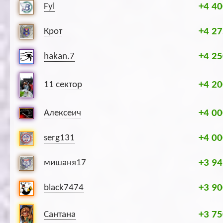
+4 40
Fyl
+4 27
Крот
+4 25
hakan.7
+4 20
11 сектор
+4 00
Алексеич
+4 00
serg131
+3 94
мишаня17
+3 90
black7474
+3 75
Сантана