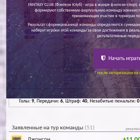
FANTASY CLUB (Фэнтези Клуб) - игра в жанре фэнтези-спорт, в
формируют собственную виртуальную команду хоккеисто
принимающих участие в турнирах по
Ахметзянов А.
Викулин Ю.
Денисов В.
Результат сформированной команды определяется суммарн
наберут игроки этой команды за свои достижения в реаль
59 900
63 500
32 500
результативные перед
- 300
- 200
+1 400
Начать играт
Воронков Е.
* после авторизации на 
29 680
0
Голы:
9
, Передачи:
6
, Штраф:
40
, Незабитые пенальти:
0
Заявленные на тур команды
(51)
результ
+11 0
Джонсон