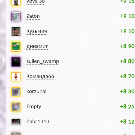
+9 15
vova 38
+9 10
Zaton
+9 10
Кузьмич
+8 90
динамит
+8 80
sullen_swamp
+8 70
Команда66
+8 30
korzunal
+8 25
Empty
+8 12
babr1313