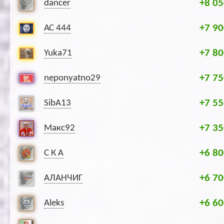
+8 05
dancer
+7 90
АС 444
+7 80
Yuka71
+7 75
neponyatno29
+7 55
SibA13
+7 35
Макс92
+6 80
С К А
+6 70
АЛАНЧИГ
+6 60
Aleks