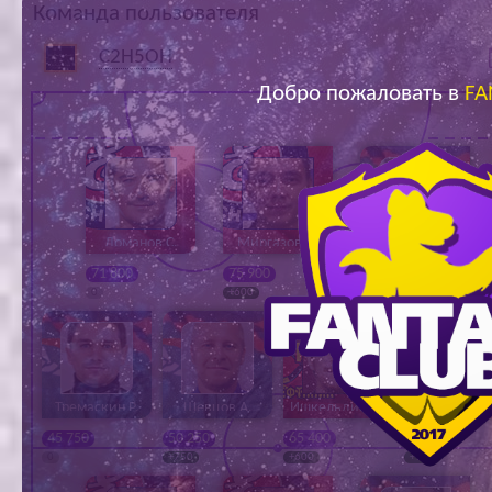
Команда пользователя
Ар
C2H5OH
Добро пожаловать в
FA
Ломанов С.
Миргазов А.
Иванушкин Е.
71 800
75 900
44 850
0
+600
+5 400
Тремаскин Р.
Шевцов А.
Ишкельдин М.
Шардаков 
45 750
50 250
65 400
60 600
0
+750
+600
+950