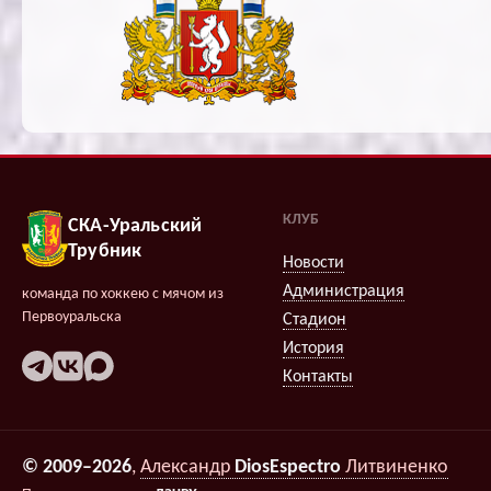
КЛУБ
СКА-Уральский
Трубник
Новости
Администрация
команда по хоккею с мячом из
Первоуральска
Стадион
История
Контакты
© 2009–2026
,
Александр
DiosEspectro
Литвиненко