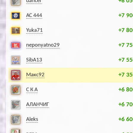
+8 05
dancer
+7 90
АС 444
+7 80
Yuka71
+7 75
neponyatno29
+7 55
SibA13
+7 35
Макс92
+6 80
С К А
+6 70
АЛАНЧИГ
+6 60
Aleks