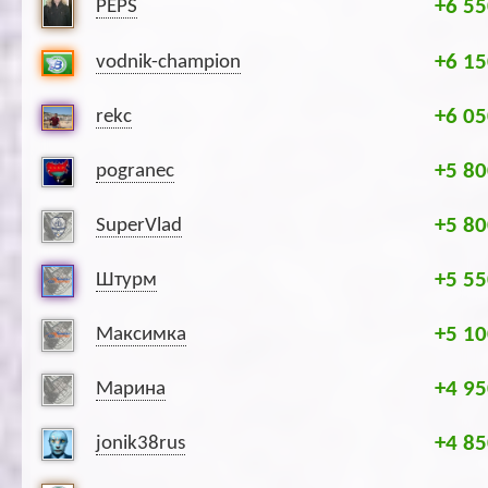
+6 55
PEPS
+6 15
vodnik-champion
+6 05
rekc
+5 80
pogranec
+5 80
SuperVlad
+5 55
Штурм
+5 10
Максимка
+4 95
Марина
+4 85
jonik38rus