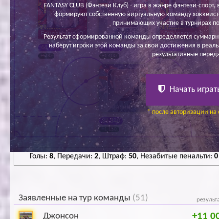
FANTASY CLUB (Фэнтези Клуб) - игра в жанре фэнтези-спорт, в
формируют собственную виртуальную команду хоккеисто
принимающих участие в турнирах по
Бондаренко Ю.
Денисов В.
Грановский В.
Результат сформированной команды определяется суммарн
наберут игроки этой команды за свои достижения в реаль
44 700
32 500
55 000
результативные перед
+500
+1 400
+500
Начать играт
Лапин Г.
* после авторизации на 
38 340
+1 150
Голы:
8
, Передачи:
2
, Штраф:
50
, Незабитые пенальти:
0
Заявленные на тур команды
(51)
результ
+11 0
Джонсон