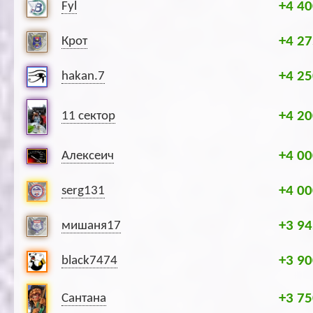
+4 40
Fyl
+4 27
Крот
+4 25
hakan.7
+4 20
11 сектор
+4 00
Алексеич
+4 00
serg131
+3 94
мишаня17
+3 90
black7474
+3 75
Сантана