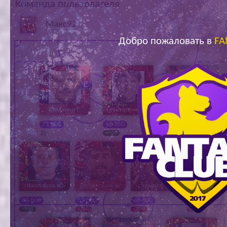
Команда пользователя
Ар
Макс92
Добро пожаловать в
FA
Ломанов С.
Бондаренко А.
Иванушкин Е.
71 800
68 950
44 850
0
+400
+3 600
Шардаков Ю.
Прокопьев А.
Земцов О.
Егорычев А
60 600
55 800
48 600
69 500
+950
- 750
- 300
-100