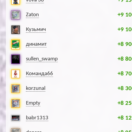
+9 15
vova 38
+9 10
Zaton
+9 10
Кузьмич
+8 90
динамит
+8 80
sullen_swamp
+8 70
Команда66
+8 30
korzunal
+8 25
Empty
+8 12
babr1313