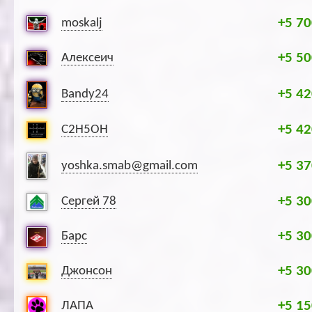
+5 70
moskalj
+5 50
Алексеич
+5 42
Bandy24
+5 42
C2H5OH
+5 37
yoshka.smab@gmail.com
+5 30
Сергей 78
+5 30
Барс
+5 30
Джонсон
+5 15
ЛАПА