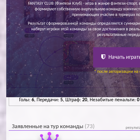
FANTASY CLUB (Фэнтези Клуб) - игра в жанре фэнтези-спорт, в
формируют собственную виртуальную команду хоккеисто
принимающих участие в турнирах по
Бутенко А.
Буркин В.
Бондаренко Ю.
Результат сформированной команды определяется суммарн
наберут игроки этой команды за свои достижения в реаль
41 650
40 000
63 100
результативные перед
+300
+400
- 400
Начать играт
Лапин Г.
* после авторизации на 
54 210
+550
Голы:
6
, Передачи:
5
, Штраф:
20
, Незабитые пенальти:
0
Заявленные на тур команды
(73)
результ