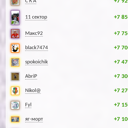
+7 92
С К А
+7 85
11 сектор
+7 75
Макс92
+7 70
black7474
+7 47
spokoichik
+7 30
AbriP
+7 27
Nikol@
+7 15
Fyl
+7 10
яг-морт