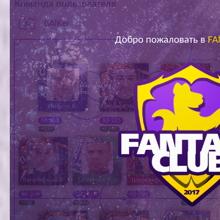
Команда пользователя
Ар
BAIKer
Добро пожаловать в
FA
Ничков А.
Иванов Ники.
Каланчин В.
66 450
87 125
58 600
+600
+2 400
+1 600
Дарковский Р.
Дергаев Е.
Шардаков Ю.
Мяаття Ту
89 800
103 450
60 750
77 850
+100
+500
0
+200