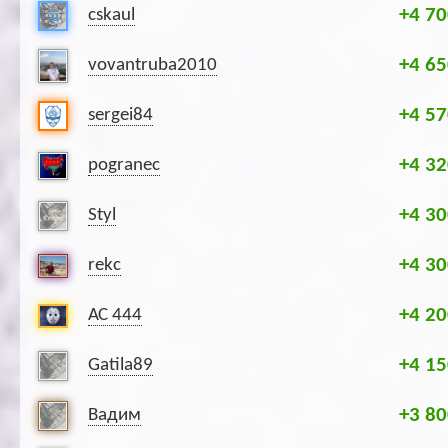
+4 70
cskaul
+4 65
vovantruba2010
+4 57
sergei84
+4 32
pogranec
+4 30
Styl
+4 30
rekc
+4 20
АС 444
+4 15
Gatila89
+3 80
Вадим