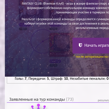
FANTASY CLUB (Фэнтези Клуб) - игра в жанре фэнтези-спорт, в
формируют собственную виртуальную команду хоккеисто
принимающих участие в турнирах по
Буркин В.
Бутенко А.
Таратута Д.
Результат сформированной команды определяется суммарн
наберут игроки этой команды за свои достижения в реаль
40 000
41 650
27 300
результативные перед
+400
+300
-100
Начать играт
Лапин Г.
* после авторизации на 
54 210
+550
Голы:
7
, Передачи:
5
, Штраф:
10
, Незабитые пенальти:
0
Заявленные на тур команды
(73)
результ