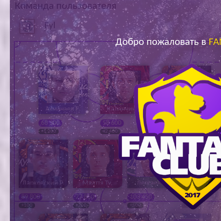
Команда пользователя
Ар
Fyl
Добро пожаловать в
FA
Ахманаев Е.
Каланчин В.
Иванов Ники.
68 300
58 600
87 125
+1 200
+2 400
+1 600
Дарковский Р.
Мяаття Ту.
Дергаев Е.
Шардаков 
89 800
77 850
103 450
60 750
+100
+200
+500
0