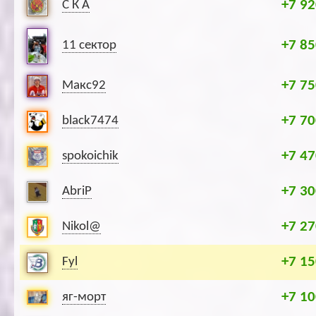
+7 92
С К А
+7 85
11 сектор
+7 75
Макс92
+7 70
black7474
+7 47
spokoichik
+7 30
AbriP
+7 27
Nikol@
+7 15
Fyl
+7 10
яг-морт