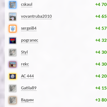
+4 70
cskaul
+4 65
vovantruba2010
+4 57
sergei84
+4 32
pogranec
+4 30
Styl
+4 30
rekc
+4 20
АС 444
+4 15
Gatila89
+3 80
Вадим