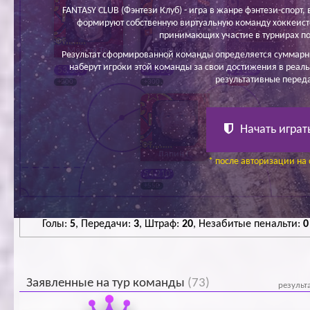
FANTASY CLUB (Фэнтези Клуб) - игра в жанре фэнтези-спорт, в
формируют собственную виртуальную команду хоккеисто
принимающих участие в турнирах по
Мяаття То.
Бутенко А.
Кузьмин И.
Результат сформированной команды определяется суммарн
наберут игроки этой команды за свои достижения в реаль
53 200
41 650
51 800
результативные перед
+200
+300
- 300
Начать играт
Лапин Г.
* после авторизации на 
54 210
+550
Голы:
5
, Передачи:
3
, Штраф:
20
, Незабитые пенальти:
0
Заявленные на тур команды
(73)
результ