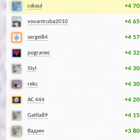
+4 70
cskaul
+4 65
vovantruba2010
+4 57
sergei84
+4 32
pogranec
+4 30
Styl
+4 30
rekc
+4 20
АС 444
+4 15
Gatila89
+3 80
Вадим