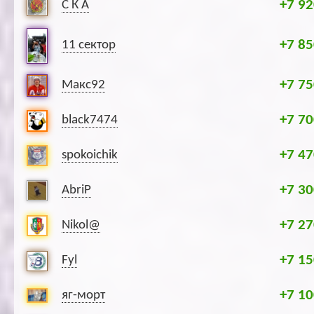
+7 92
С К А
+7 85
11 сектор
+7 75
Макс92
+7 70
black7474
+7 47
spokoichik
+7 30
AbriP
+7 27
Nikol@
+7 15
Fyl
+7 10
яг-морт