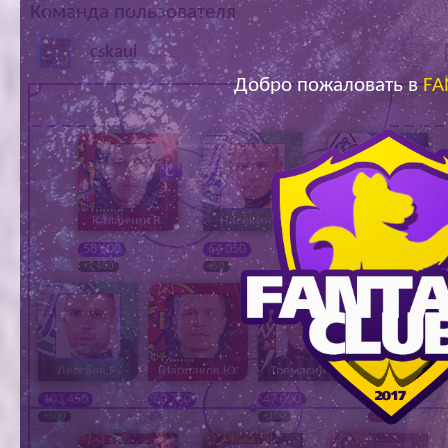
Команда пользователя
Ар
cskaul
Добро пожаловать в
FA
Каланчин В.
Насекин И.
Ахманаев Е.
58 600
64 050
68 300
+2 400
+50
+1 200
Дергаев Е.
Шардаков Ю.
Тремаскин Р.
Ширшов М
103 450
60 750
47 000
52 050
+500
0
+100
- 300