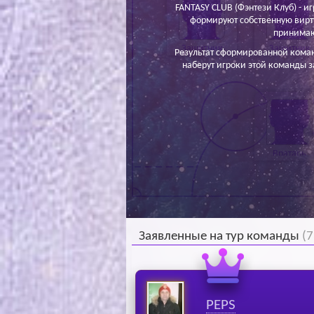
FANTASY CLUB (Фэнтези Клуб) - иг
формируют собственную вирт
принимаю
Защитник
Защитник
Результат сформированной кома
наберут игроки этой команды з
Вратарь
Заявленные на тур команды
(7
PEPS