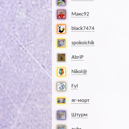
Макс92
black7474
spokoichik
AbriP
Nikol@
Fyl
яг-морт
Штурм