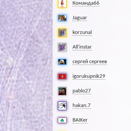
Команда66
Jaguar
korzunal
All'instar
сергей сергеев
igorukupnik29
pablo27
hakan.7
BAIKer