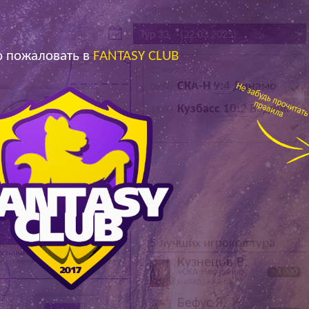
Архив
Архив
Max
Max
 пожаловать в
FANTASY CLUB
22 марта 2025
СКА-Н
9:
4
Динамо
08:00
Кузбасс
10:
2
Водник
11:00
й
Нападающий
5 лучших игроков тура
узащитник
Полузащитник
Кузнецов В.
«СКА-Нефтяник»
+3 000
нападающий
Бефус Я.