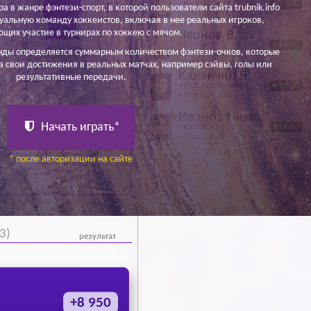
«Кузбасс»
+2 100
ра в жанре фэнтези-спорт, в которой пользователи сайта trubnik.info
полузащитник
уальную команду хоккеистов, включая в нее реальных игроков,
щих участие в турнирах по хоккею с мячом.
Чернов В.
«Кузбасс»
+1 700
Защитник
нды определяется суммарным количеством фэнтези-очков, которые
полузащитник
а свои достижения в реальных матчах, например сэйвы, голы или
Каланчин В.
результативные передачи.
«СКА-Нефтяник»
+1 600
нападающий
Иванов Ники.
Начать играть*
«Кузбасс»
+1 600
нападающий
* после авторизации на сайте
3)
результат
+8 950