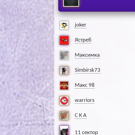
joker
Ястреб
Максимка
Simbirsk73
Макс 98
warriors
С К А
11 сектор