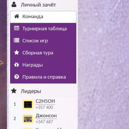
Личный зачёт
Буч: блог болельщика
Футбол — ЛЧ
Команда
Hound: блог болельщика
Хоккей — КХЛ
Турнирная таблица
Ragnar: блог болельщика
Список игр
Сборная тура
Награды
Правила и справка
Лидеры
C2H5OH
1
+357 400
Джонсон
2
+347 687