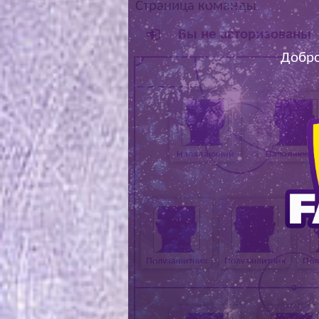
Страница команды
Вы не авторизованы
Добро
Нападающий
Нападающи
Полузащитник
Полузащитник
Пол