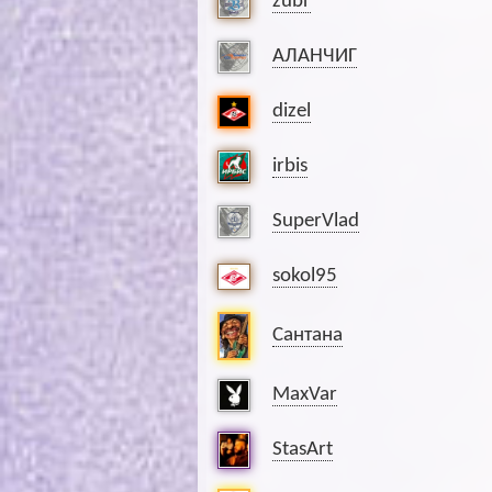
zubr
АЛАНЧИГ
dizel
irbis
SuperVlad
sokol95
Сантана
MaxVar
StasArt