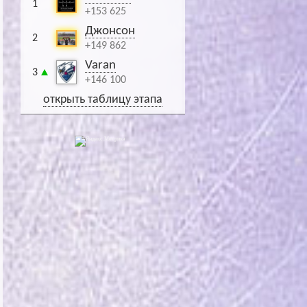
1
+153 625
Джонсон
2
+149 862
Varan
3
+146 100
открыть таблицу этапа