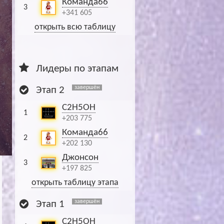
Команда66
3
+341 605
открыть всю таблицу
Лидеры по этапам
завершён
Этап 2
C2H5OH
1
+203 775
Команда66
2
+202 130
Джонсон
3
+197 825
открыть таблицу этапа
завершён
Этап 1
C2H5OH