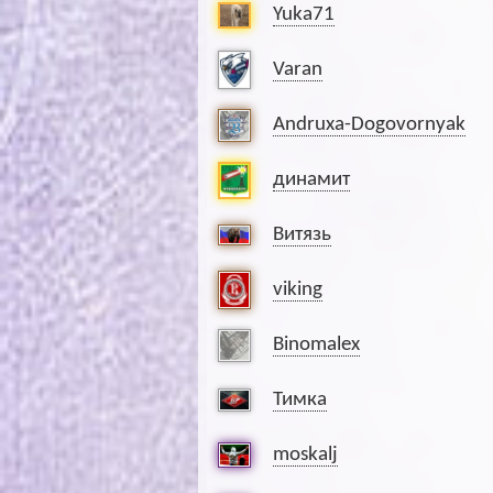
Yuka71
Varan
Andruxa-Dogovornyak
динамит
Витязь
viking
Binomalex
Тимка
moskalj