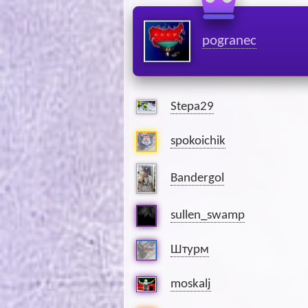
pogranec
Stepa29
spokoichik
Bandergol
sullen_swamp
Штурм
moskalj