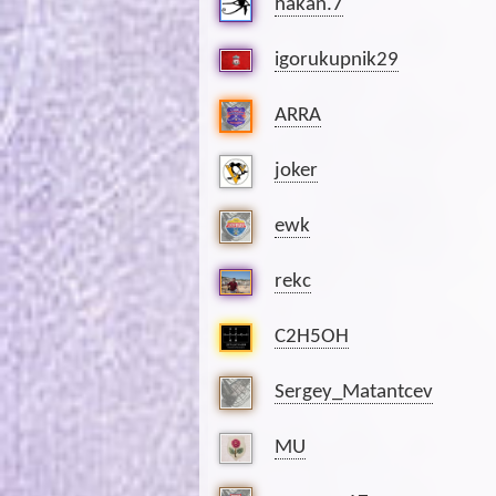
hakan.7
igorukupnik29
ARRA
joker
ewk
rekc
C2H5OH
Sergey_Matantcev
MU