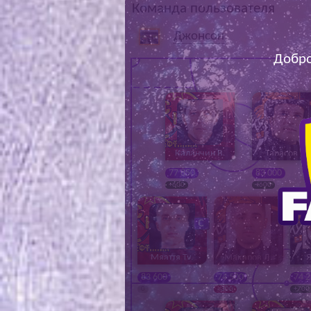
Команда пользователя
Джонсон
Добро
Каланчин В.
Тарасов В.
77 850
83 000
+600
+600
Мяаття Ту.
Макаров Д.
Я
83 600
74 500
74 
0
- 300
+700