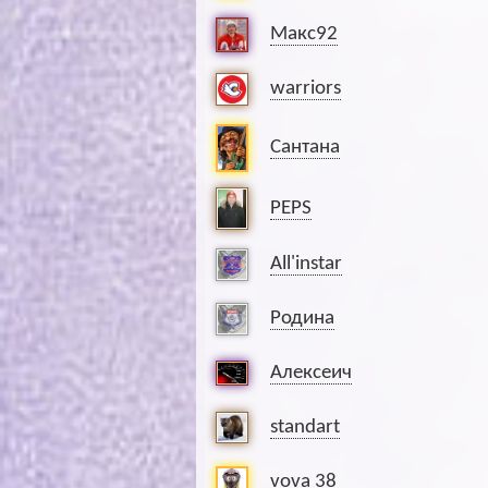
Макс92
warriors
Сантана
PEPS
All'instar
Родина
Алексеич
standart
vova 38