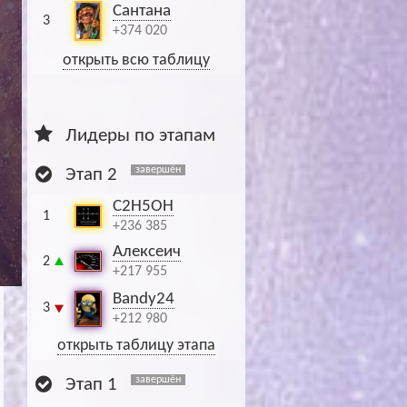
Сантана
3
+374 020
открыть всю таблицу
Лидеры по этапам
завершён
Этап 2
C2H5OH
1
+236 385
Алексеич
2
+217 955
Bandy24
3
+212 980
открыть таблицу этапа
завершён
Этап 1