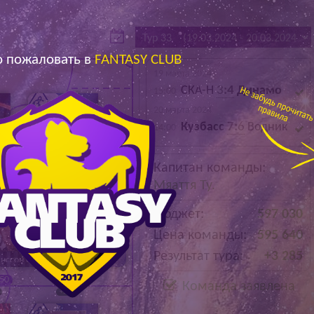
Архив
Архив
Max
Max
 пожаловать в
FANTASY CLUB
19 марта 2024
СКА-Н
3
:4
Динамо
15:00
20 марта 2024
Кузбасс
7:
6
Водник
14:00
Ничков А.
Капитан команды:
70 600
Мяаття Ту.
+600
Бюджет:
597 030
Цена команды:
595 640
Результат тура:
+3 285
нссон С.
Чернышёв В.
250
64 200
Команда заявлена
+50