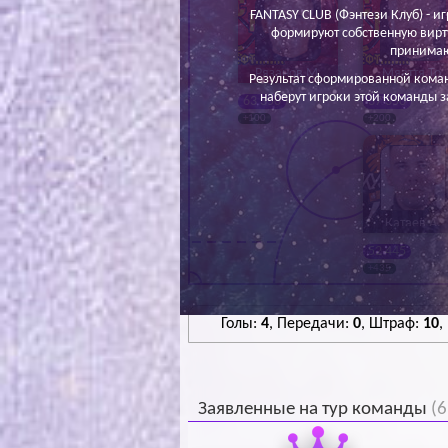
FANTASY CLUB (Фэнтези Клуб) - иг
формируют собственную вирт
принимаю
Рязанов М.
Мяаття То.
Результат сформированной кома
наберут игроки этой команды з
63 350
37 350
+100
+200
Катаев А.
52 445
+435
Голы:
4
, Передачи:
0
, Штраф:
10
,
Заявленные на тур команды
(6