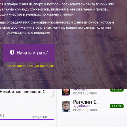
ра в жанре фэнтези-спорт, в которой пользователи сайта trubnik.info
уальную команду хоккеистов, включая в нее реальных игроков,
щих участие в турнирах по хоккею с мячом.
Юрлов Н.
нды определяется суммарным количеством фэнтези-очков, которые
5 лучших игроков тура
а свои достижения в реальных матчах, например сэйвы, голы или
55 700
результативные передачи.
+300
Долгополов И.
«Водник»
+2 235
вратарь
Дергаев Е.
Начать играть*
«Водник»
+2 100
полузащитник
* после авторизации на сайте
Репях А.
«Кузбасс»
+1 500
полузащитник
Егорычев А.
«Кузбасс»
+1 300
 Незабитые пенальти:
1
полузащитник
Рагулин Е.
«Динамо»
+1 050
полузащитник
9)
результат