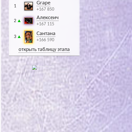
Grape
1
+167 850
Алексеич
2
+167 115
Сантана
3
+166 590
открыть таблицу этапа