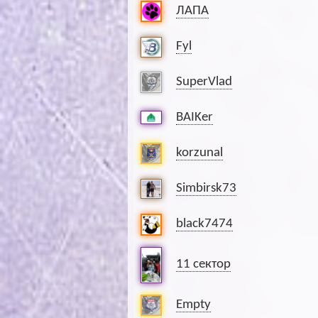
ЛАПА
Fyl
SuperVlad
BAIKer
korzunal
Simbirsk73
black7474
11 сектор
Empty