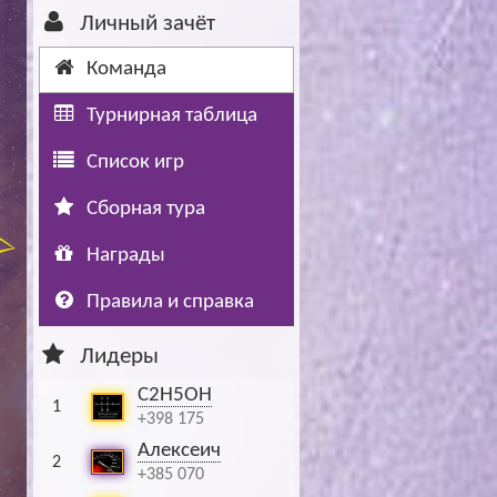
Личный зачёт
Буч: блог болельщика
Футбол — ЛЧ
Команда
Hound: блог болельщика
Хоккей — КХЛ
Турнирная таблица
Ragnar: блог болельщика
Список игр
Сборная тура
Награды
Правила и справка
Лидеры
C2H5OH
1
+398 175
Алексеич
2
+385 070