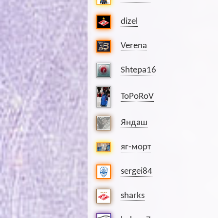
dizel
Verena
Shtepa16
ToPoRoV
Яндаш
яг-морт
sergei84
sharks