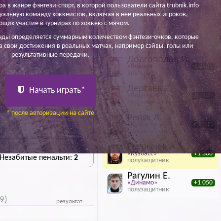
ра в жанре фэнтези-спорт, в которой пользователи сайта trubnik.info
уальную команду хоккеистов, включая в нее реальных игроков,
щих участие в турнирах по хоккею с мячом.
Гурьев М.
нды определяется суммарным количеством фэнтези-очков, которые
5 лучших игроков тура
а свои достижения в реальных матчах, например сэйвы, голы или
29 100
результативные передачи.
-100
Долгополов И.
«Водник»
+2 235
вратарь
Дергаев Е.
Начать играть*
«Водник»
+2 100
полузащитник
в
* после авторизации на сайте
Репях А.
«Кузбасс»
+1 500
полузащитник
Егорычев А.
«Кузбасс»
+1 300
 Незабитые пенальти:
2
полузащитник
Рагулин Е.
«Динамо»
+1 050
полузащитник
9)
результат