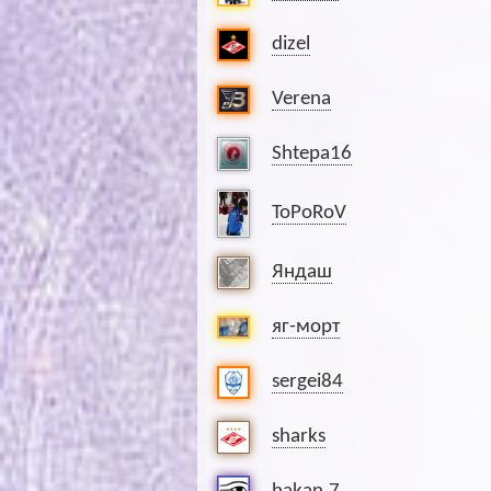
dizel
Verena
Shtepa16
ToPoRoV
Яндаш
яг-морт
sergei84
sharks