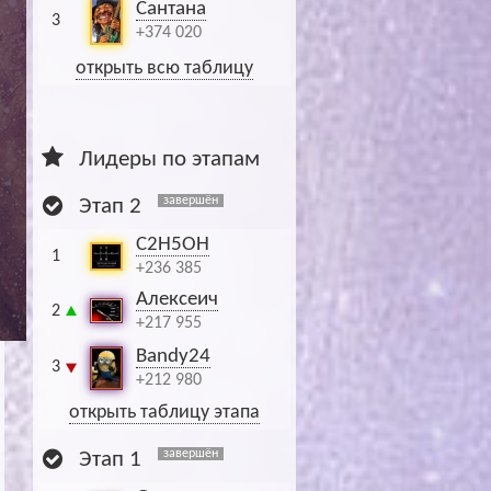
Сантана
3
+374 020
открыть всю таблицу
Лидеры по этапам
завершён
Этап 2
C2H5OH
1
+236 385
Алексеич
2
+217 955
Bandy24
3
+212 980
открыть таблицу этапа
завершён
Этап 1