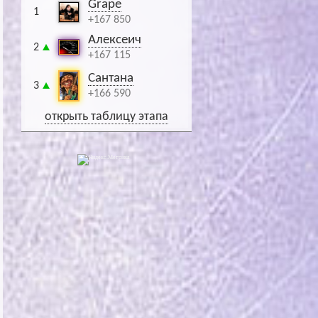
Grape
1
+167 850
Алексеич
2
+167 115
Сантана
3
+166 590
открыть таблицу этапа