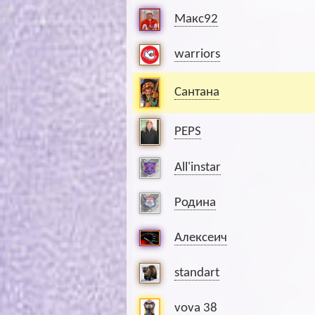
Макс92
warriors
Сантана
PEPS
All'instar
Родина
Алексеич
standart
vova 38