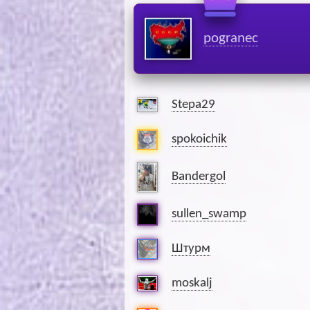
pogranec
Stepa29
spokoichik
Bandergol
sullen_swamp
Штурм
moskalj