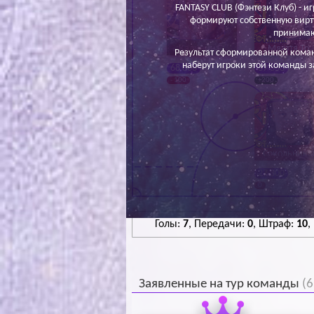
FANTASY CLUB (Фэнтези Клуб) - иг
формируют собственную вирт
принимаю
Калинин С.
Мяаття То.
Результат сформированной кома
наберут игроки этой команды з
68 800
37 350
- 100
+200
Сокольнико
М.
27 300
0
Голы:
7
, Передачи:
0
, Штраф:
10
,
Заявленные на тур команды
(6