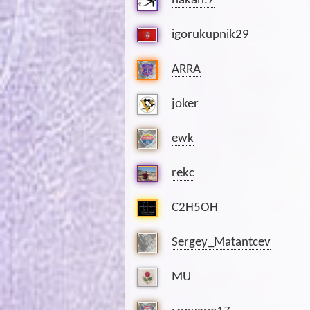
hakan.7
igorukupnik29
ARRA
joker
ewk
rekc
C2H5OH
Sergey_Matantcev
MU