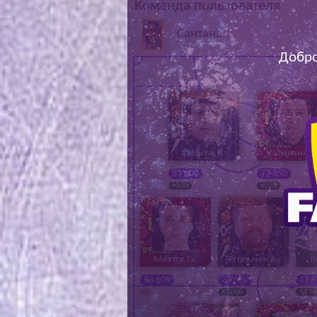
Команда пользователя
Сантана
Добро
Тарасов В.
Каланчин В
83 000
77 850
+600
+600
Мяаття Ту.
Егорычев А.
Д
83 600
78 650
113
0
+1 300
+3 1