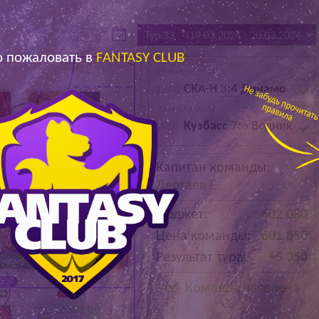
Архив
Архив
Max
Max
 пожаловать в
FANTASY CLUB
19 марта 2024
СКА-Н
3
:4
Динамо
15:00
20 марта 2024
Кузбасс
7:
6
Водник
14:00
.
Дарковский Р.
Капитан команды:
68 200
Дергаев Е.
0
Бюджет:
602 080
Цена команды:
601 850
Результат тура:
+5 350
ергаев Е.
Макаров Д.
 550
74 500
Команда заявлена
50
- 300