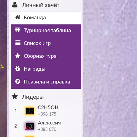
Личный зачёт
Буч: блог болельщика
Футбол — ЛЧ
Команда
Hound: блог болельщика
Хоккей — КХЛ
Турнирная таблица
Ragnar: блог болельщика
Список игр
Сборная тура
Награды
Правила и справка
Лидеры
C2H5OH
1
+398 175
Алексеич
2
+385 070