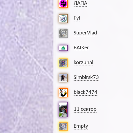
ЛАПА
Fyl
SuperVlad
BAIKer
korzunal
Simbirsk73
black7474
11 сектор
Empty