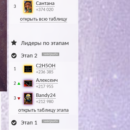
Сантана
3
+374 020
открыть всю таблицу
Лидеры по этапам
завершён
Этап 2
C2H5OH
1
+236 385
Алексеич
2
+217 955
Bandy24
3
+212 980
открыть таблицу этапа
завершён
Этап 1