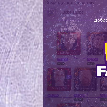
Команда пользователя
Huebe zhebe
Добро
Каланчин В.
Тарасов В.
77 850
83 000
+600
+600
Мяаття Ту.
Егорычев А.
Тр
83 600
78 650
59 
0
+1 300
+100