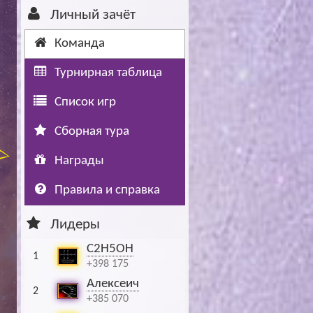
Личный зачёт
Буч: блог болельщика
Футбол — ЛЧ
Команда
Hound: блог болельщика
Хоккей — КХЛ
Турнирная таблица
Ragnar: блог болельщика
Список игр
Сборная тура
Награды
Правила и справка
Лидеры
C2H5OH
1
+398 175
Алексеич
2
+385 070