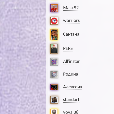
Макс92
warriors
Сантана
PEPS
All'instar
Родина
Алексеич
standart
vova 38