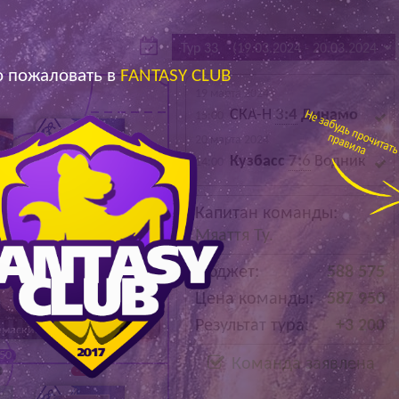
Архив
Архив
Max
Max
 пожаловать в
FANTASY CLUB
19 марта 2024
СКА-Н
3
:4
Динамо
15:00
20 марта 2024
Кузбасс
7:
6
Водник
14:00
Ничков А.
Капитан команды:
70 600
Мяаття Ту.
+600
Бюджет:
588 575
Цена команды:
587 950
Результат тура:
+3 200
емаскин Р.
Макаров Д.
950
74 500
Команда заявлена
- 300