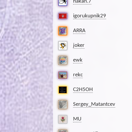
hakan.7
igorukupnik29
ARRA
joker
ewk
rekc
C2H5OH
Sergey_Matantcev
MU