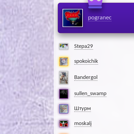
pogranec
Stepa29
spokoichik
Bandergol
sullen_swamp
Штурм
moskalj