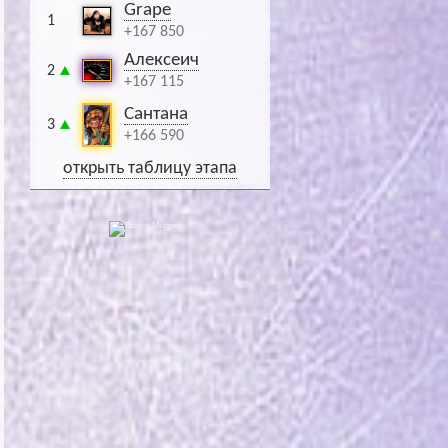
Grape
1
+167 850
Алексеич
2
+167 115
Сантана
3
+166 590
открыть таблицу этапа