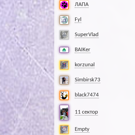
ЛАПА
Fyl
SuperVlad
BAIKer
korzunal
Simbirsk73
black7474
11 сектор
Empty