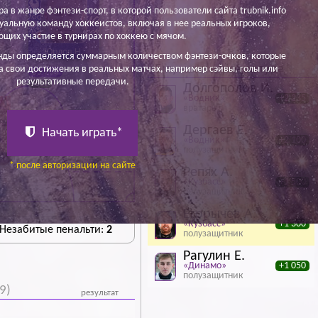
ра в жанре фэнтези-спорт, в которой пользователи сайта trubnik.info
уальную команду хоккеистов, включая в нее реальных игроков,
щих участие в турнирах по хоккею с мячом.
Юрлов Н.
нды определяется суммарным количеством фэнтези-очков, которые
5 лучших игроков тура
а свои достижения в реальных матчах, например сэйвы, голы или
55 700
результативные передачи.
+300
Долгополов И.
«Водник»
+2 235
вратарь
Дергаев Е.
Начать играть*
«Водник»
+2 100
полузащитник
в
* после авторизации на сайте
Репях А.
«Кузбасс»
+1 500
полузащитник
Егорычев А.
«Кузбасс»
+1 300
 Незабитые пенальти:
2
полузащитник
Рагулин Е.
«Динамо»
+1 050
полузащитник
9)
результат