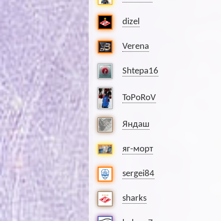
dizel
Verena
Shtepa16
ToPoRoV
Яндаш
яг-морт
sergei84
sharks