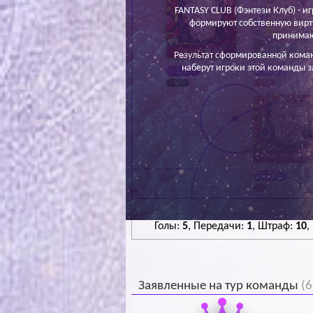
FANTASY CLUB (Фэнтези Клуб) - иг
формируют собственную вирт
принимаю
Рязанов М.
Гнибеда Д.
Результат сформированной кома
наберут игроки этой команды з
63 350
29 100
+100
-100
Сокольнико
М.
27 300
0
Голы:
5
, Передачи:
1
, Штраф:
10
,
Заявленные на тур команды
(6