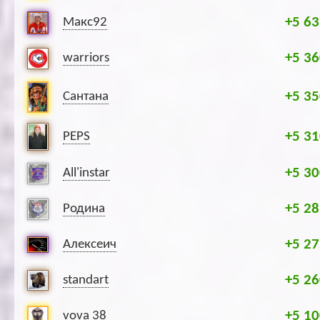
+5 63
Макс92
+5 36
warriors
+5 35
Сантана
+5 31
PEPS
+5 30
All'instar
+5 28
Родина
+5 27
Алексеич
+5 26
standart
+5 10
vova 38