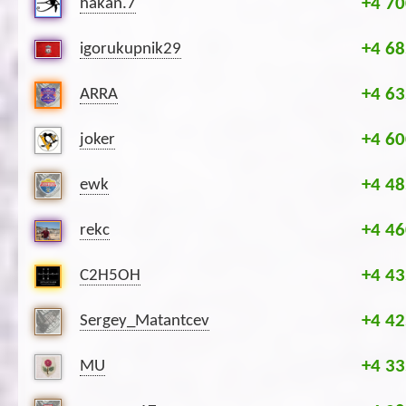
+4 70
hakan.7
+4 68
igorukupnik29
+4 63
ARRA
+4 60
joker
+4 48
ewk
+4 46
rekc
+4 43
C2H5OH
+4 42
Sergey_Matantcev
+4 33
MU