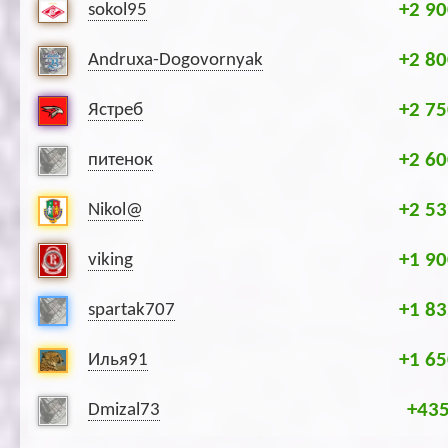
+2 90
sokol95
+2 80
Andruxa-Dogovornyak
+2 75
Ястреб
+2 60
питенок
+2 53
Nikol@
+1 90
viking
+1 83
spartak707
+1 65
Илья91
+43
Dmizal73