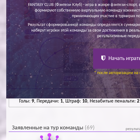
FANTASY CLUB (Фэнтези Клуб) - игра в жанре фэнтези-спорт, в
формируют собственную виртуальную команду хоккеисто
принимающих участие в турнирах по
Рекунов К.
Гурьев М.
Мяаття То.
Результат сформированной команды определяется суммарн
наберут игроки этой команды за свои достижения в реаль
27 300
29 100
37 350
результативные перед
-100
-100
+200
Начать играт
Блинков М.
* после авторизации на 
42 460
0
Голы:
9
, Передачи:
1
, Штраф:
10
, Незабитые пенальти:
2
Заявленные на тур команды
(69)
результ