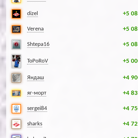
+5 08
dizel
+5 08
Verena
+5 08
Shtepa16
+5 00
ToPoRoV
+4 90
Яндаш
+4 83
яг-морт
+4 75
sergei84
+4 72
sharks