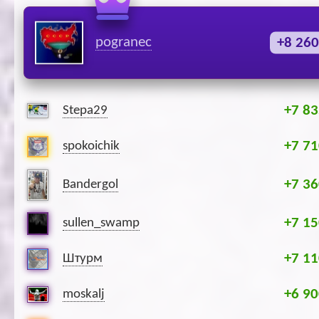
pogranec
+8 260
+7 83
Stepa29
+7 71
spokoichik
+7 36
Bandergol
+7 15
sullen_swamp
+7 11
Штурм
+6 90
moskalj