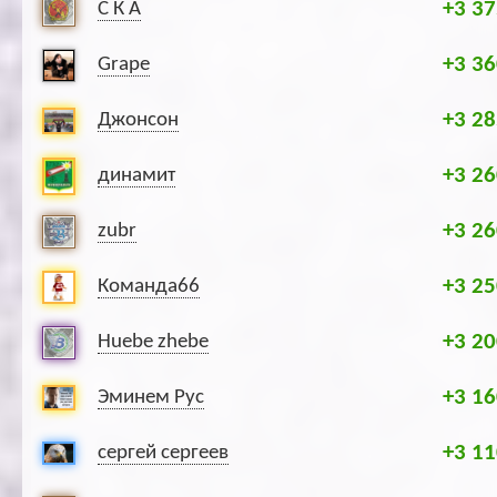
+3 37
С К А
+3 36
Grape
+3 28
Джонсон
+3 26
динамит
+3 26
zubr
+3 25
Команда66
+3 20
Huebe zhebe
+3 16
Эминем Рус
+3 11
сергей сергеев