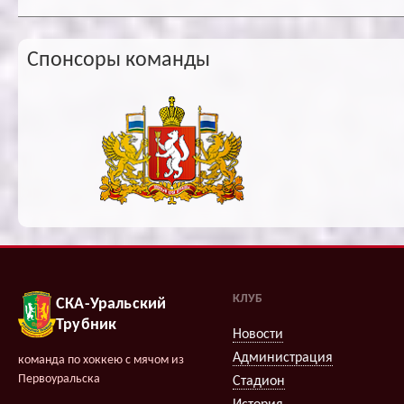
Спонсоры команды
КЛУБ
СКА-Уральский
Трубник
Новости
Администрация
команда по хоккею с мячом из
Первоуральска
Стадион