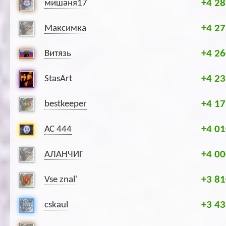
+4 28
мишаня17
+4 27
Максимка
+4 26
Витязь
+4 23
StasArt
+4 17
bestkeeper
+4 01
АС 444
+4 00
АЛАНЧИГ
+3 81
Vse znal'
+3 43
cskaul