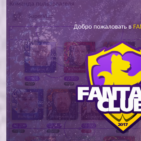
Команда пользователя
Ар
SuperVlad
Добро пожаловать в
FA
Ничков А.
Каланчин В.
Тарасов В.
70 600
77 850
83 000
+600
+900
+600
Рагулин Е.
Егорычев А.
Макаров Д.
Дергаев Е
62 700
78 650
74 500
113 550
+1 050
+1 300
- 300
+2 100