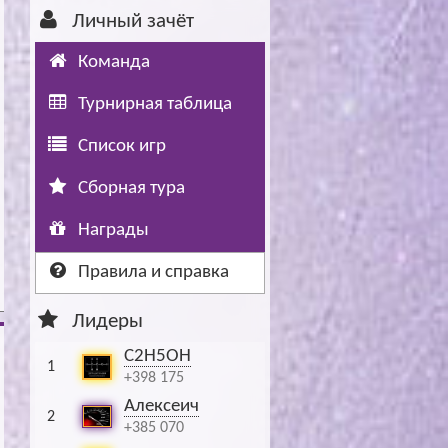
Личный зачёт
Буч: блог болельщика
Футбол — ЛЧ
Команда
Hound: блог болельщика
Хоккей — КХЛ
Турнирная таблица
Ragnar: блог болельщика
Список игр
Сборная тура
Награды
Правила и справка
Лидеры
C2H5OH
1
+398 175
Алексеич
2
+385 070