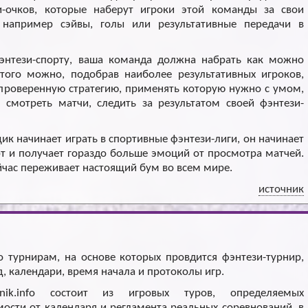
-очков, которые наберут игроки этой команды за свои
 например сэйвы, голы или результативные передачи в
энтези-спорту, ваша команда должна набрать как можно
этого можно, подобрав наиболее результативных игроков,
 проверенную стратегию, применять которую нужно с умом,
я смотреть матчи, следить за результатом своей фэнтези-
ик начинает играть в спортивные фэнтези-лиги, он начинает
т и получает гораздо больше эмоций от просмотра матчей.
час переживает настоящий бум во всем мире.
источник
 турнирам, на основе которых провдится фэнтези-турнир,
д, календари, время начала и протоколы игр.
nik.info состоит из игровых туров, определяемых
ости от календаря и регламента реальных соревнований, в