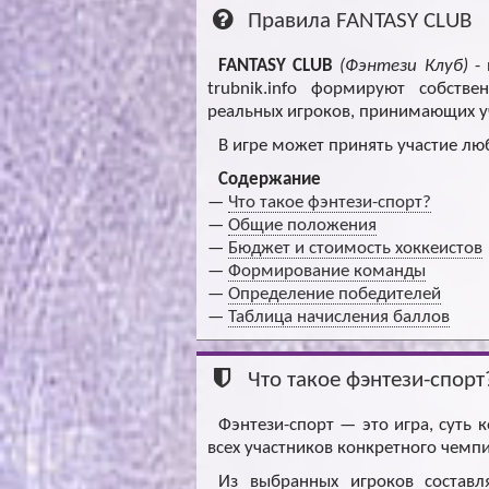
Правила FANTASY CLUB
FANTASY CLUB
(Фэнтези Клуб)
- 
trubnik.info формируют собств
реальных игроков, принимающих уч
В игре может принять участие лю
Содержание
—
Что такое фэнтези-спорт?
—
Общие положения
—
Бюджет и стоимость хоккеистов
—
Формирование команды
—
Определение победителей
—
Таблица начисления баллов
Что такое фэнтези-спорт
Фэнтези-спорт — это игра, суть
всех участников конкретного чемп
Из выбранных игроков составля