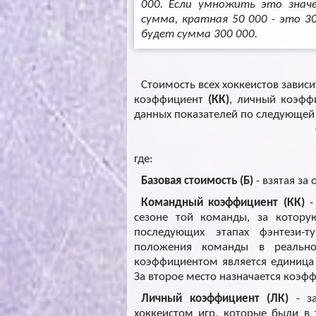
000. Если умножить это значе
сумма, кратная 50 000 - это 
будет сумма 300 000.
Стоимость всех хоккеистов зависи
коэффициент
(КК)
, личный коэф
данных показателей по следующей
где:
Базовая стоимость (Б)
- взятая за
Командный коэффициент (КК)
-
сезоне той команды, за котору
последующих этапах фэнтези-т
положения команды в реальн
коэффициентом является единица (
За второе место назначается коэффи
Личный коэффициент (ЛК)
- за
хоккеистом игр, которые были в 