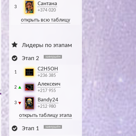
Сантана
3
+374 020
открыть всю таблицу
Лидеры по этапам
завершён
Этап 2
C2H5OH
1
+236 385
Алексеич
2
+217 955
Bandy24
3
+212 980
открыть таблицу этапа
завершён
Этап 1