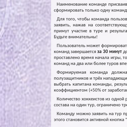
Наименование команде присваива
сформировать только одну команду
Для того, чтобы команда пользов
заявить, нажав на соответствую
примут участие в туре и результ
Будьте внимательны!
Пользователь может формировать
команд завершается
за 30 минут
до
проставлено время начала игры, т
команд на два или более туров вп
Формируемая команда должна 
полузащитников и трёх нападающи
выбрать капитана команды, резул
коэффициентом (+50% от заработа
Количество хоккеистов из одной
состава на один тур, ограничено т
Команду можно заявить на тур пр
этого становится активной кнопка 