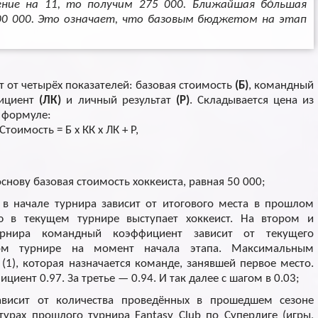
ние на 11, то получим 275 000. Ближайшая бо́льшая
300 000. Это означает, что базовым бюджетом на этап
т от четырёх показателей: базовая стоимость
(Б)
, командный
фициент
(ЛК)
и личный результат
(Р)
. Складывается цена из
 формуле:
Стоимость = Б x КК x ЛК + Р,
 основу базовая стоимость хоккеиста, равная 50 000;
 в начале турнира зависит от итогового места в прошлом
ю в текущем турнире выступает хоккеист. На втором и
урнира командный коэффициент зависит от текущего
ом турнире на момент начала этапа. Максимальным
1), которая назначается команде, занявшей первое место.
циент 0.97. За третье — 0.94. И так далее с шагом в 0.03;
висит от количества проведённых в прошедшем сезоне
турах прошлого турнира Fantasy Club по Суперлиге (игры,