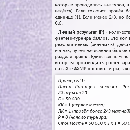
которые проводились вне туров, в 
ведётся). Если хоккеист провёл 
единице (1). Если менее 2/3, но б
0.6;
Личный результат (Р)
- количест
фэнтези-турнира баллов. Это коли
результативных (значимых) дейс
матчах, путем начисления баллов 
разделе правил. Единственным ист
которым производится расчет зара
на сайте ФХМР протокол игры, в к
Пример №1:
Павел Рязанцев, чемпион Ро
33 игры из 33.
Б = 50 000
КК = 1 (первое место)
ЛК = 1 (провёл более 2/3 матчей
Р = 0 (начало турнира)
Стоимость = 50 000 x 1 x 1 = 50 