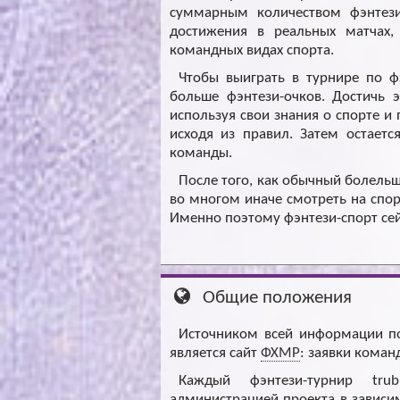
суммарным количеством фэнтези
достижения в реальных матчах,
командных видах спорта.
Чтобы выиграть в турнире по ф
больше фэнтези-очков. Достичь 
используя свои знания о спорте и
исходя из правил. Затем остаетс
команды.
После того, как обычный болельщ
во многом иначе смотреть на спор
Именно поэтому фэнтези-спорт сей
Общие положения
Источником всей информации по
является сайт
ФХМР
: заявки коман
Каждый фэнтези-турнир trub
администрацией проекта в зависим