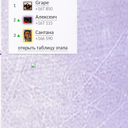
Grape
1
+167 850
Алексеич
2
+167 115
Сантана
3
+166 590
открыть таблицу этапа