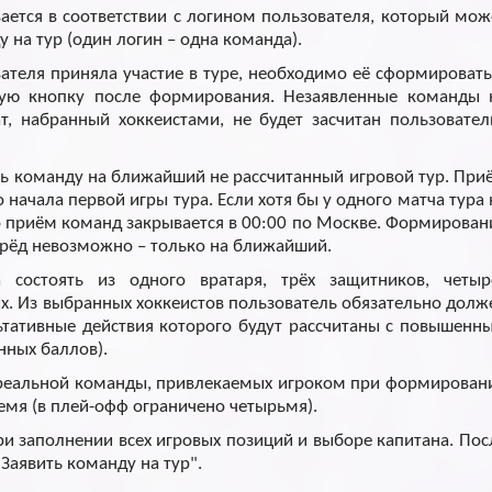
ется в соответствии с логином пользователя, который мож
 на тур (один логин – одна команда).
ателя приняла участие в туре, необходимо её сформировать
щую кнопку после формирования. Незаявленные команды 
ат, набранный хоккеистами, не будет засчитан пользовател
 команду на ближайший не рассчитанный игровой тур. При
 начала первой игры тура. Если хотя бы у одного матча тура 
о приём команд закрывается в 00:00 по Москве. Формирован
ерёд невозможно – только на ближайший.
состоять из одного вратаря, трёх защитников, четыр
х. Из выбранных хоккеистов пользователь обязательно долж
ьтативные действия которого будут рассчитаны с повышенн
нных баллов).
 реальной команды, привлекаемых игроком при формирован
ремя (в плей-офф ограничено четырьмя).
и заполнении всех игровых позиций и выборе капитана. Пос
"Заявить команду на тур".