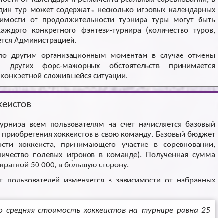
Один тур может содержать несколько игровых календарных
симости от продолжительности турнира туры могут быть
ждого конкретного фэнтези-турнира (количество туров,
ется Администрацией.
по другим организационным моментам в случае отмены
и других форс-мажорных обстоятельств принимается
 конкретной сложившейся ситуации.
кеистов
урнира всем пользователям на счет начисляется базовый
 приобретения хоккеистов в свою команду. Базовый бюджет
ости хоккеиста, принимающего участие в соревновании,
ичество полевых игроков в команде). Полученная сумма
ратной 50 000, в бо́льшую сторону.
 пользователей изменяется в зависимости от набранных
 средняя стоимость хоккеистов на турнире равна 25