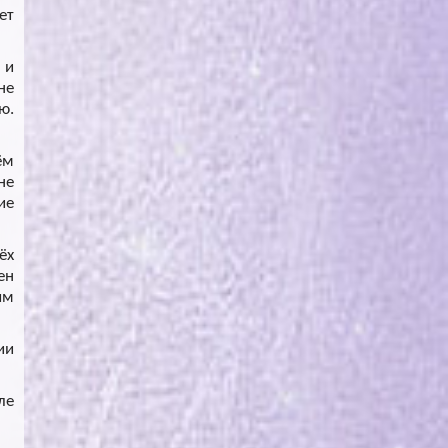
ет
 и
не
ю.
ём
не
ие
ёх
ен
ым
ии
ле