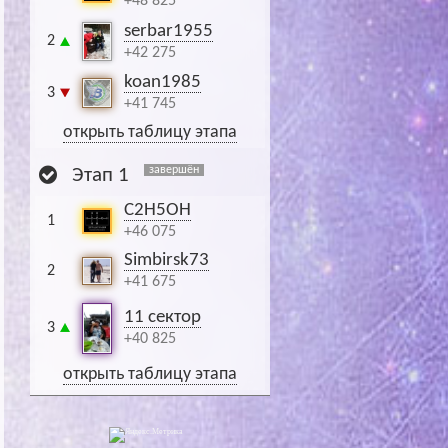
+48 825
serbar1955
2
+42 275
koan1985
3
+41 745
открыть таблицу этапа
завершён
Этап 1
C2H5OH
1
+46 075
Simbirsk73
2
+41 675
11 сектор
3
+40 825
открыть таблицу этапа