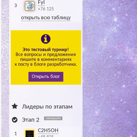
Fyl
3
+76 125
открыть всю таблицу
Это тестовый турнир!
Все вопросы и предложения
пишите в комментариях
к посту в блоге разработчика.
Открыть блог
Лидеры по этапам
завершён
Этап 2
C2H5OH
1