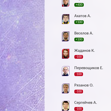
+400
Ахатов А.
+100
Веселов А.
+100
Жаданов К.
-100
Перевощиков Е.
-100
Рязанов О.
-100
Сергейчев А.
-100