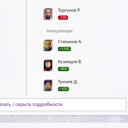
Тургунов Р.
-150
Нападающие
Степанов А.
+1500
Кузнецов В.
+800
Тумаев Д.
+100
азать / скрыть подробности