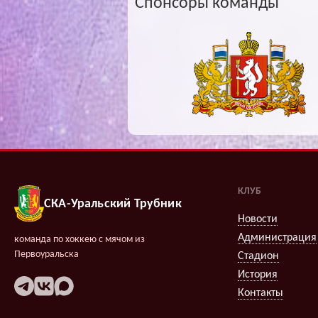
Спонсоры команды
КЛУБ
СКА-Уральский Трубник
Новости
Администрация
команда по хоккею с мячом из
Первоуральска
Стадион
История
Контакты