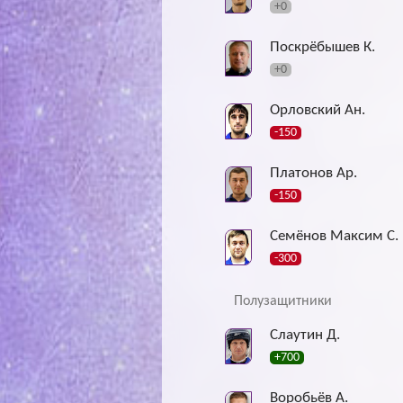
+0
Поскрёбышев К.
+0
Орловский Ан.
-150
Платонов Ар.
-150
Семёнов Максим С.
-300
Полузащитники
Слаутин Д.
+700
Воробьёв А.