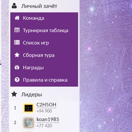
Личный зачёт
Буч: блог болельщика
Футбол — ЛЧ
Команда
Hound: блог болельщика
Хоккей — КХЛ
Турнирная таблица
Ragnar: блог болельщика
Список игр
Сборная тура
Награды
Правила и справка
Лидеры
C2H5OH
1
+94 900
koan1985
2
+77 420