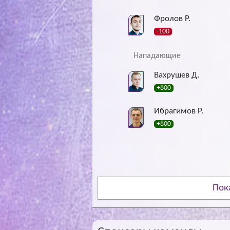
Фролов Р.
-100
Нападающие
Вахрушев Д.
+800
Ибрагимов Р.
+800
Пок