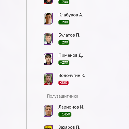
+700
Клабуков А.
+200
Булатов П.
+200
Пименов Д.
+200
Волочугин К.
-350
Полузащитники
Ларионов И.
+1450
Захаров П.