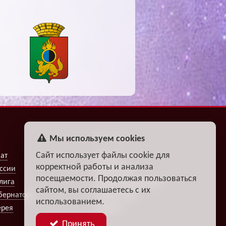
ФАН-КЛУБ
Мы используем cookies
Сайт использует файлы cookie для
ат
Билеты
корректной работы и анализа
ссии
Атрибутика
посещаемости. Продолжая пользоваться
лига
Турниры прогнозов
сайтом, вы соглашаетесь с их
бернатора
Fantasy Club
использованием.
ерея
Опросы
Принять