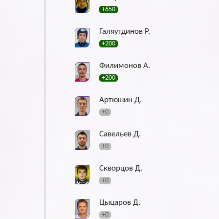
+650
Галяутдинов Р.
+200
Филимонов А.
+200
Артюшин Д.
+0
Савельев Д.
+0
Скворцов Д.
+0
Цыцаров Д.
+0