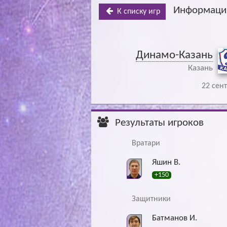
Информация
К списку игр
Динамо-Казань
Казань
22 сент
Результаты игроков
Вратари
Яшин В.
+150
Защитники
Батманов И.