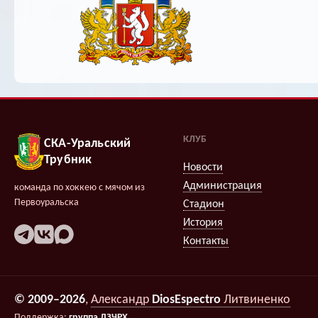
КЛУБ
СКА-Уральский
Трубник
Новости
Администрация
команда по хоккею с мячом из
Первоуральска
Стадион
История
Контакты
© 2009–2026
,
Александр
DiosEspectro
Литвиненко
Поддержка:
группа ДЗЧРХ