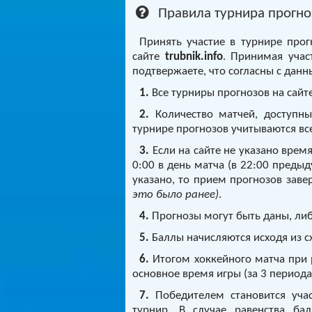
Правила турнира прогнозо
Принять участие в турнире про
сайте
trubnik.info
. Принимая учас
подтвержаете, что согласны с дан
1.
Все турниры прогнозов на сайте
2.
Количество матчей, доступных
турнире прогнозов учитываются вс
3.
Если на сайте не указано время
0:00 в день матча (в 22:00 преды
указано, то прием прогнозов заве
это было ранее)
.
4.
Прогнозы могут быть даны, ли
5.
Баллы начисляются исходя из 
6.
Итогом хоккейного матча при р
основное время игры (за 3 периода
7.
Победителем становится учас
турнир. В случае равенства бал