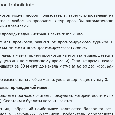
Архив
Архив
в trubnik.info
Max
Max
гнозов может любой пользователь, зарегистрированный на
тие в любом из проводимых турниров, Вы автоматически
ными правилами.
 проводит администрация сайта trubnik.info.
 для прогнозов, зависит от прогнозируемого турнира. В
е матчи всех этапов прогнозируемого турнира.
 начала матча, прием прогнозов на этот матч завершается в
дущего дня по московскому времени). Если же время начала
ршается за
30 минут
до начала матча
(а не за два часа, как
бо изменены на любые матчи, удовлетворяющие пункту 3.
схемы,
приведённой ниже
.
асчёте прогнозов считается результат, который достигнут в
). Овертайм и буллиты не учитываются.
тник, набравший наибольшее количество баллов за весь
лов у нескольких участников, победитель определяется