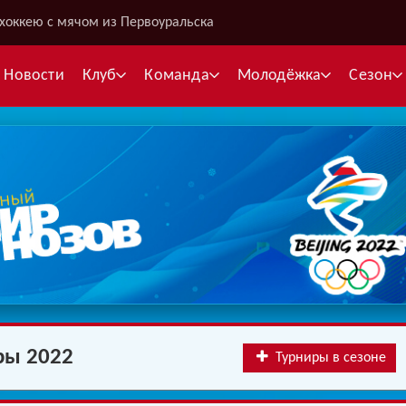
хоккею с мячом из Первоуральска
Новости
Клуб
Команда
Молодёжка
Сезон
В
С
К
Межсезонье
Межсезонье
В
Суперлига
Высшая лига
Telegram
Telegram
ры 2022
Турниры в сезоне
К
Кубок России
Кубок Губернатора
ВКонтакте
ВКонтакте