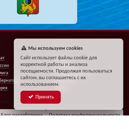
ФАН-КЛУБ
Мы используем cookies
Сайт использует файлы cookie для
ат
Билеты
корректной работы и анализа
ссии
Атрибутика
посещаемости. Продолжая пользоваться
лига
Турниры прогнозов
сайтом, вы соглашаетесь с их
бернатора
Fantasy Club
использованием.
ерея
Опросы
Принять
Блог разработчика
Политика конфиденциальности