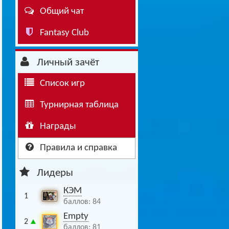
Общий чат
Буч: блог болельщика
Футбол — ЛЧ
Fantasy Club
Hound: блог болельщика
Хоккей — КХЛ
Ragnar: блог болельщика
Личный зачёт
Список игр
Турнирная таблица
Награды
Правила и справка
Лидеры
КЭМ
1
баллов: 84
Empty
2
баллов: 81