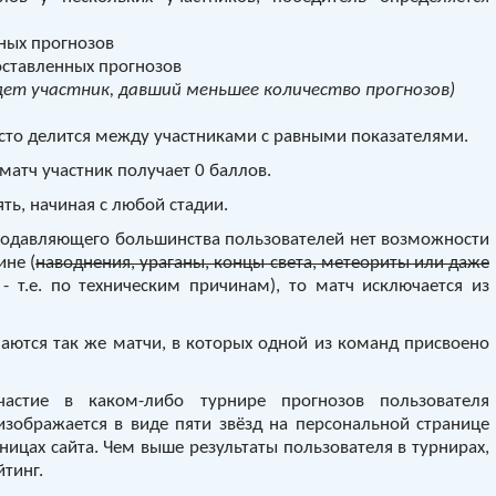
ных прогнозов
ставленных прогнозов
дет участник, давший меньшее количество прогнозов)
есто делится между участниками с равными показателями.
матч участник получает 0 баллов.
ть, начиная с любой стадии.
подавляющего большинства пользователей нет возможности
ине (
наводнения, ураганы, концы света, метеориты или даже
- т.е. по техническим причинам), то матч исключается из
аются так же матчи, в которых одной из команд присвоено
стие в каком-либо турнире прогнозов пользователя
изображается в виде пяти звёзд на персональной странице
аницах сайта. Чем выше результаты пользователя в турнирах,
йтинг.