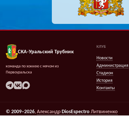
КЛУБ
СКА-Уральский Трубник
Новости
Администрация
команда по хоккею с мячом из
Первоуральска
Стадион
История
Контакты
© 2009–2026
,
Александр
DiosEspectro
Литвиненко
Поддержка:
группа ДЗЧРХ