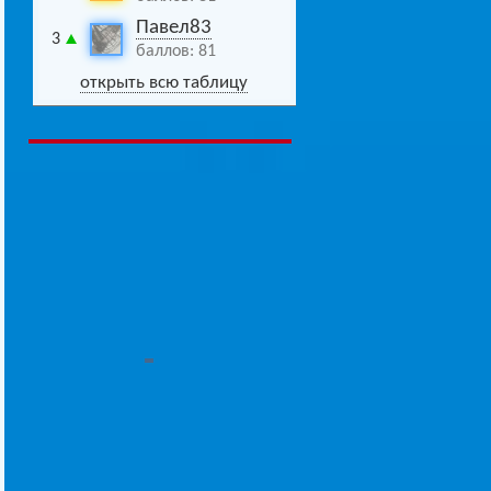
Павел83
3
баллов: 81
открыть всю таблицу