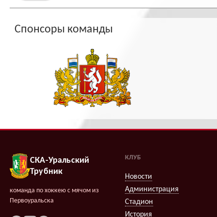
Спонсоры команды
КЛУБ
СКА-Уральский
Трубник
Новости
Администрация
команда по хоккею с мячом из
Первоуральска
Стадион
История