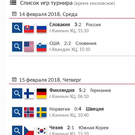
Список игр турнира
(время московское)
Ар
14 февраля 2018, Среда
Словакия
3
:2
Россия
г.Каннын ХЦ, 15:10
США
2:2
Словения
г.Квандон ХЦ, 15:10
15 февраля 2018, Четверг
Финляндия
5
:2
Германия
г.Каннын ХЦ, 06:10
Норвегия
0:
4
Швеция
г.Каннын ХЦ, 10:40
Чехия
2
:1
Южная Корея
г.Каннын ХЦ, 15:10