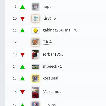
чирыч
9
Kiry@S
10
gabinet25@mail.ru
11
С К А
12
serbar1955
13
shpeeck71
14
korzunal
15
Makcimus
16
DEN-99
17