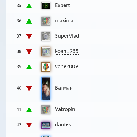
Expert
35
maxima
36
SuperVlad
37
koan1985
38
vanek009
39
Батман
40
Vatropin
41
dantes
42