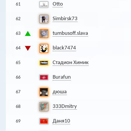
Otto
61
Simbirsk73
62
tumbusoff.slava
63
black7474
64
Стадион Химик
65
Burafun
66
дюша
67
333Dmitry
68
Даня10
69