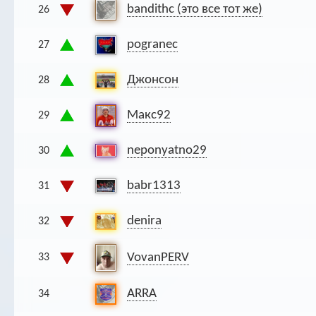
bandithc (это все тот же)
26
pogranec
27
Джонсон
28
Макс92
29
neponyatno29
30
babr1313
31
denira
32
VovanPERV
33
ARRA
34