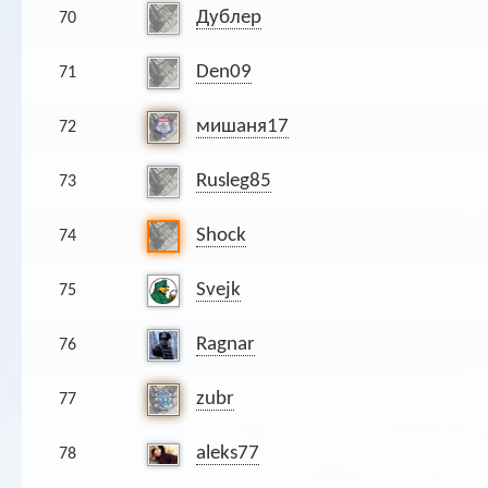
Дублер
70
Den09
71
мишаня17
72
Rusleg85
73
Shock
74
Svejk
75
Ragnar
76
zubr
77
aleks77
78