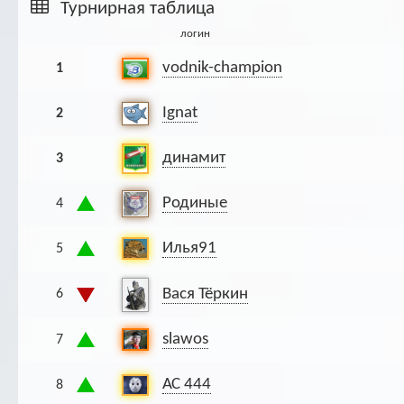
Турнирная таблица
Ар
логин
vodnik-champion
1
Ignat
2
динамит
3
Родиные
4
Илья91
5
Вася Тёркин
6
slawos
7
АС 444
8