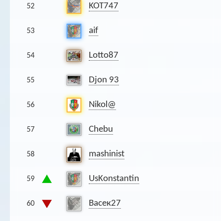
KOT747
52
aif
53
Lotto87
54
Djon 93
55
Nikol@
56
Chebu
57
mashinist
58
UsKonstantin
59
Васек27
60