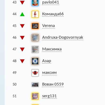
pavlo041
43
Команда66
44
Verena
45
Andruxa-Dogovornyak
46
Максимка
47
Азар
48
максим
49
Вован 0559
50
serg131
51