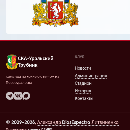
КЛУБ
СКА-Уральский
Трубник
Новости
Администрация
команда по хоккею с мячом из
Первоуральска
Стадион
История
Контакты
© 2009–2026
,
Александр
DiosEspectro
Литвиненко
Поддержка:
группа ДЗЧРХ